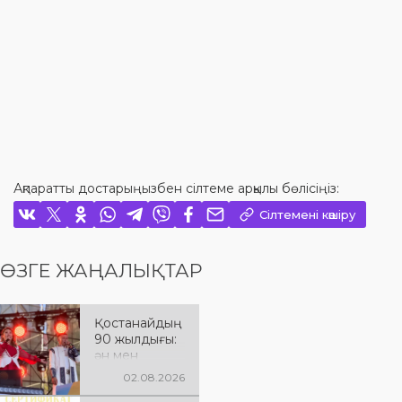
Ақпаратты достарыңызбен сілтеме арқылы бөлісіңіз:
Сілтемені көшіру
ӨЗГЕ ЖАҢАЛЫҚТАР
Қостанайдың
90 жылдығы:
ән мен
әсерге толы
02.08.2026
мерекелік