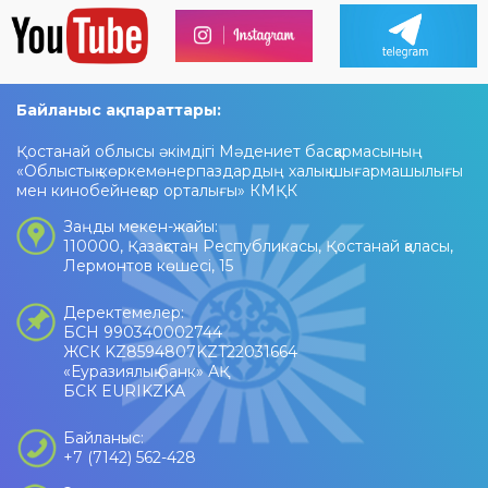
Байланыс ақпараттары:
Қостанай облысы әкімдігі Мәдениет басқармасының
«Облыстық көркемөнерпаздардың халық шығармашылығы
мен кинобейнеқор орталығы» КМҚК
Заңды мекен-жайы:
110000, Қазақстан Республикасы, Қостанай қаласы,
Лермонтов көшесі, 15
Деректемелер:
БСН 990340002744
ЖСК KZ8594807KZT22031664
«Еуразиялық банк» АҚ
БСК EURIKZKA
Байланыс:
+7 (7142) 562-428