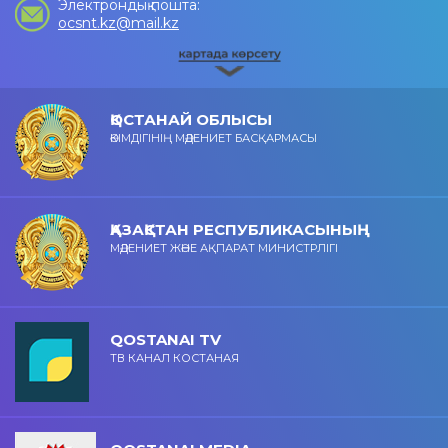
Электрондық пошта:
ocsnt.kz@mail.kz
ҚОСТАНАЙ ОБЛЫСЫ
ӘКІМДІГІНІҢ МӘДЕНИЕТ БАСҚАРМАСЫ
ҚАЗАҚСТАН РЕСПУБЛИКАСЫНЫҢ
МӘДЕНИЕТ ЖӘНЕ АҚПАРАТ МИНИСТРЛІГІ
QOSTANAI TV
ТВ КАНАЛ КОСТАНАЯ