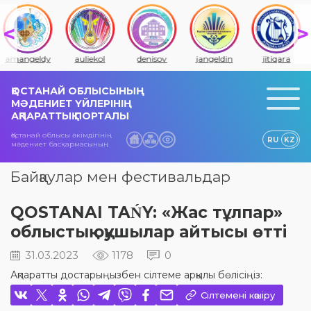
amangeldy
auliekol
denisov
jangeldin
jitiqara
ҚОСТАНАЙ ОБЛЫСЫНЫҢ
МӘДЕНИЕТ ҮЙЛЕРІНІҢ
АҚПАРАТТЫҚ ПОРТАЛЫ
Қостанай облысы әкімдігінің
RU
KZ
мәдениет басқармасының
Байқаулар мен фестивальдар
QOSTANAI TAŃY: «Жас тұлпар»
облыстық оқушылар айтысы өтті
31.03.2023
1178
0
Ақпаратты достарыңызбен сілтеме арқылы бөлісіңіз:
Сілтемені көшіру