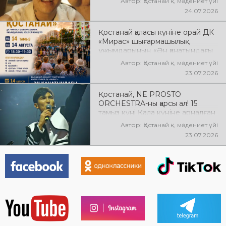
Автор: Қостанай қ. мәдениет үйі
24.07.2026
Қостанай қаласы күніне орай ДК
«Мирас» шығармашылық
ұжымдарының «Ән қанатындағы
Қостанай» көшпелі концерті
Автор: Қостанай қ. мәдениет үйі
өтеді! Баршаңызды мерекелік
23.07.2026
концертке шақырамыз!
Қостанай, NE PROSTO
ORCHESTRA-ны қарсы ал! 15
тамыз күні Қала күніне арналған
мерекелік концертте NE
Автор: Қостанай қ. мәдениет үйі
PROSTO ORCHESTRA өнер
23.07.2026
көрсетеді! @ne_prosto_orchestra