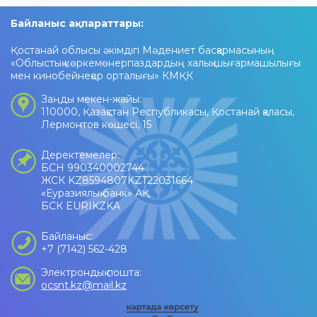
Байланыс ақпараттары:
Қостанай облысы әкімдігі Мәдениет басқармасының
«Облыстық көркемөнерпаздардың халық шығармашылығы
мен кинобейнеқор орталығы» КМҚК
Заңды мекен-жайы:
110000, Қазақстан Республикасы, Қостанай қаласы,
Лермонтов көшесі, 15
Деректемелер:
БСН 990340002744
ЖСК KZ8594807KZT22031664
«Еуразиялық банк» АҚ
БСК EURIKZKA
Байланыс:
+7 (7142) 562-428
Электрондық пошта:
ocsnt.kz@mail.kz