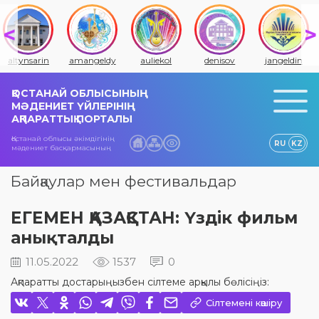
altynsarin
amangeldy
auliekol
denisov
jangeldin
ҚОСТАНАЙ ОБЛЫСЫНЫҢ
МӘДЕНИЕТ ҮЙЛЕРІНІҢ
АҚПАРАТТЫҚ ПОРТАЛЫ
Қостанай облысы әкімдігінің
RU
KZ
мәдениет басқармасының
Байқаулар мен фестивальдар
ЕГЕМЕН ҚАЗАҚСТАН: Үздік фильм
анықталды
11.05.2022
1537
0
Ақпаратты достарыңызбен сілтеме арқылы бөлісіңіз:
Сілтемені көшіру