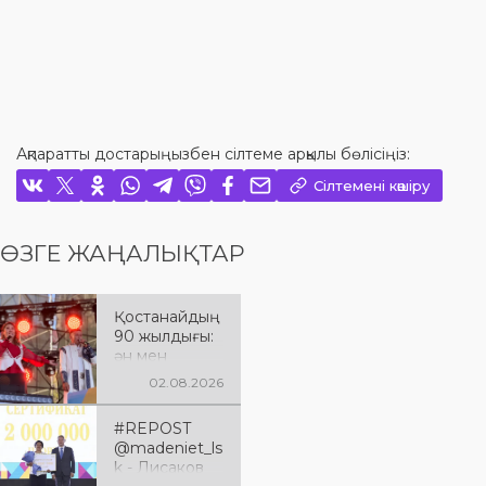
Ақпаратты достарыңызбен сілтеме арқылы бөлісіңіз:
Сілтемені көшіру
ӨЗГЕ ЖАҢАЛЫҚТАР
Қостанайдың
90 жылдығы:
ән мен
әсерге толы
02.08.2026
мерекелік
кеш
#REPOST
@madeniet_ls
k - Лисаков