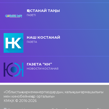
ҚОСТАНАЙ ТАҢЫ
ГАЗЕТІ
НАШ КОСТАНАЙ
ГАЗЕТА
ГАЗЕТА “КН”
НОВОСТИ КОСТАНАЯ
«Облыстық көркемөнерпаздардың халық шығармашылығы
мен кинобейнеқор орталығы»
КМҚК © 2016-2026