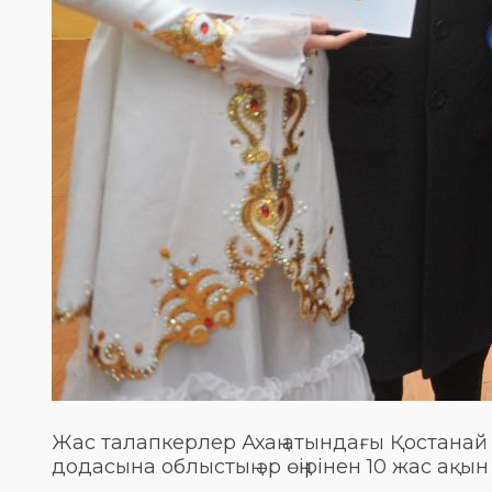
Жас талапкерлер Ахаң атындағы Қостанай өң
додасына облыстың әр өңірінен 10 жас ақын