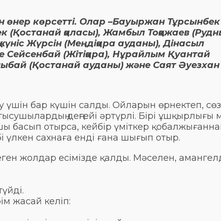
н өнер көрсетті. Олар –Бауыржан Тұрсынбек
 (Қостанай қаласы), Жамбыл Тоққожаев (Рудн
үніс Жүрсін (Меңдіқара ауданы), Дінасыл
ке Сейсенбай (Жітіқара), Нұрайлым Қуантай
ыбай (Қостанай ауданы) және Саят Әуезхан
үшін бар күшін салды. Ойларын өрнектеп, сө
тысушылардың деңгейі әртүрлі. Бірі ұшқырлығы 
ы басып отырса, кейбір үміткер қобалжығанна
бі үлкен сахнаға енді ғана шығып отыр.
теген жолдар есімізде қалды. Мәселен, амангел
үйді.
ім жасай келіп: