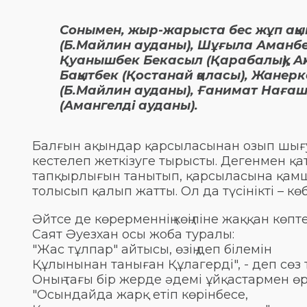
Сонымен, жыр-жарыста бес жұп ақы
(Б.Майлин ауданы), Шұғыла Аманбек
Қуанышбек Бекасыл (Қарабалық), Ақж
Бақытбек (Қостанай қаласы), Жанер
(Б.Майлин ауданы), Ғанимат Нағаш
(Амангелді ауданы).
Балғын ақындар қарсыласынан озып шығу 
кестелеп жеткізуге тырысты. Дегенмен қа
тапқырлығын танытып, қарсыласына қамш
толысып қалып жатты. Ол да түсінікті – кө
Әйтсе де көрерменнің көңіліне жаққан көп
Саят Әуезхан осы жоба туралы:
"Жас тұлпар" айтысы, өзің деп білемін
Құлынынан таныған Құлагерді", - деп сөз т
Оның тағы бір жерде әдемі ұйқастармен өр
"Осындайда жарқ етіп көрінбесе,