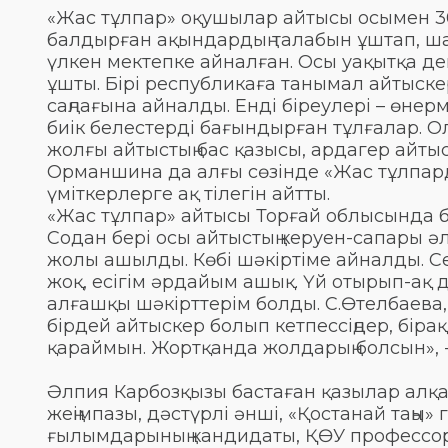
«Жас тұлпар» оқушылар айтысы осымен 3
балдырған ақындардың талабын ұштап, ша
үлкен мектепке айналған. Осы уақытқа де
ұшты. Бірі республикаға танымал айтыске
саңлағына айналды. Енді біреулері – өнер
биік белестерді бағындырған тұлғалар. Ол
жолғы айтыстың бас қазысы, ардагер айтыс
Орманшина да алғы сөзінде «Жас тұлпардың
үміткерлерге ақ тілегін айтты.
«Жас тұлпар» айтысы Торғай облысында ба
Содан бері осы айтыстың керуен-сапары ә
жолы ашылды. Көбі шәкіртіме айналды. С
жоқ, есігім әрдайым ашық. Үй отырып-ақ 
алғашқы шәкірттерім болды. С.Өтелбаева, 
бірдей айтыскер болып кетпессіңдер, бір
қараймын. Жортқанда жолдарың болсын», -
Әлпия Карбозқызы бастаған қазылар алқа
жеңімпазы, дәстүрлі әнші, «Қостанай таңы»
ғылымдарының кандидаты, ҚӨУ профессо