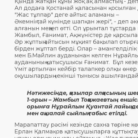
Қында жатқан құны жоқ ақ алмастың", - деп
Ал додаға Қостанай қаласынан қосылған 
"Жас тұлпар" деге айтыс аламаны –
Әкемнің тай күнінде шапқан жері", - деп 
алғанын меңзеп өтті. Ол ұрымтал тұстарда 
Жамбыл, Ғанимат, Ақжүністер де қарсыла
Әр жұптың айтысын мұқият бақылап отырға
бірден жұптап берді. Олар – амангелділ
мен Б.Майлин ауданынан келген Нұрайлым
ауданының қатысушысы Ғанимат. Бұл кезең
Үміт артылған кейбір талапкер олқы өнер
оқушылардың «екінші тынысы ашылғандай
Нәтижесінде, қазылар алқасының ше
1-орын – Жамбыл Тоққожаевтың еншісі
орынға Нұрайлым Қуантай лайық де
мен ақшалай сыйлық табыс етілді.
Марапаттау рәсімі кезінде сахна төріне 
Ерлан Қалмақов қатысушыларға құттықтау 