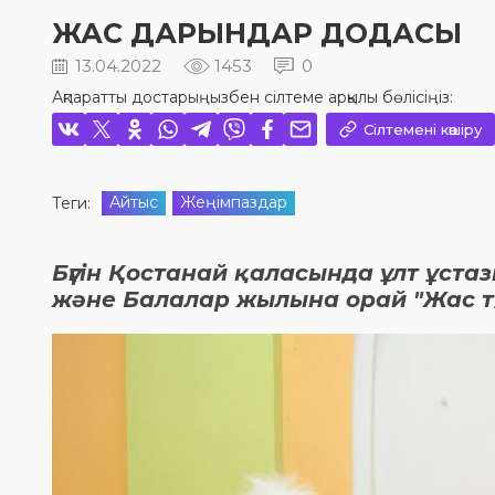
ЖАС ДАРЫНДАР ДОДАСЫ
13.04.2022
1453
0
Ақпаратты достарыңызбен сілтеме арқылы бөлісіңіз:
Сілтемені көшіру
Айтыс
Жеңімпаздар
Теги:
Бүгін Қостанай қаласында ұлт ұст
және Балалар жылына орай "Жас т