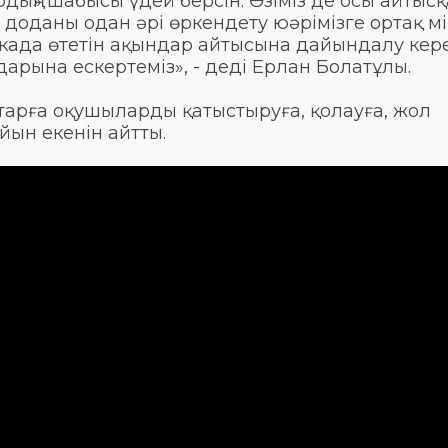
ың» шабысы үдей берсін. Өзіміз де осы айтысқ
доданы одан әрі өркендету юәрімізге ортақ мі
када өтетін ақындар айтысына дайындалу кере
дарына ескертеміз», - деді Ерлан Болатұлы.
арға оқушыларды қатыстыруға, қолауға, жол
йын екенін айтты.