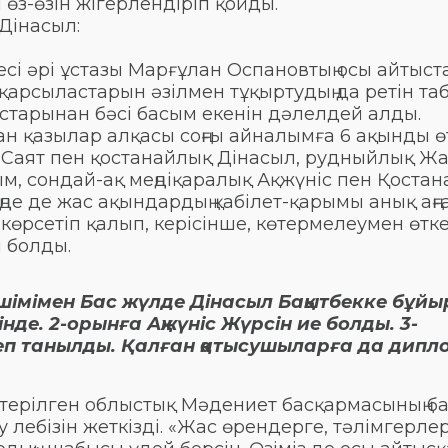
 өз-өзін жігерлендіріп қойды.
Дінасыл:
әкесі әрі ұстазы Марғұлан Оспановтың осы айтыс
қарсыластарын әзілмен тұқыртудың да ретін таба
старынан бәсі басым екенін дәлелдей алды.
н қазылар алқасы соңғы айналымға 6 ақынды өт
ік Саят пен қостанайлық Дінасыл, рудныйлық 
, сондай-ақ меңдіқаралық Ақжүніс пен Қостан
де де жас ақындардың қабілет-қарымы анық аң
 көрсетіп қалып, керісінше, көтермелеумен өтк
 болды.
шімімен Бас жүлде Дінасыл Бақытбекке бұйы
нде. 2-орынға Ақжүніс Жүрсін ие болды. 3-
п танылды. Қалған қатысушыларға да дипл
көтерілген облыстық Мәдениет басқармасының 
лебізін жеткізді. «Жас өрендерге, тәлімгерле