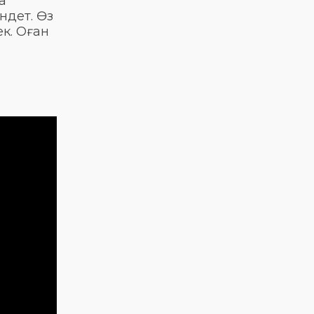
а
АРНАЛҒАН
өнер көрсетеді!
МЕРЕКЕЛІК ІС-
ндет. Өз
@ne_prosto_orchestra
ШАРАЛАР
к. Оған
БАҒДАРЛАМАСЫ