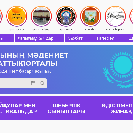
qamysty
qarabalyq1
qarasu
mailin
mendiqara
ры
Халықтық ұжымдар
Сұхбат
Галерея
Ш
СЫНЫҢ
МӘДЕНИЕТ
АТТЫҚ ПОРТАЛЫ
мәдениет басқармасының
ЙҚАУЛАР МЕН
ШЕБЕРЛІК
ӘДІСТІМЕЛ
СТИВАЛЬДАР
СЫНЫПТАРЫ
ЖИНАҚ