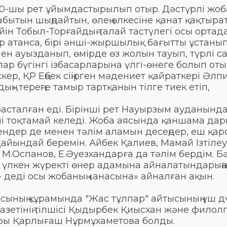
0-шы рет ұйымдастырылып отыр. Дәстүрлі жоб
бытын шыңдайтын, өлең өлкесіне қанат қақтыра
йін Тобыл-Торғайдың талай тастүлегі осы ортад
р атанса, бірі әнші-жыршылық бағытты ұстанып
мен ауызданып, өмірде өз жолын тауып, түрлі с
ар бүгінгі ізбасарларына үлгі-өнеге болып оты
кер, ҚР Еңбек сіңірген мәдениет қайраткері Әлп
» тереңге тамыр тартқанын тілге тиек етіп,
сталған еді. Бірінші рет Науырзым ауданында 
лі тоқтамай келеді. Жоба аясында қаншама дар
ендер де менен тәлім аламын десеңдер, еш қа
дайындай беремін. Айбек Қалиев, Мамай Ізтіле
М.Оспанов, Е.Әуезхандарға да тәлім бердім. Бә
ақ үлкен жүректі өнер адамына айналатындарыңа
 деді осы жобаның «анасына» айналған ақын.
сының құрамында "Жас тұлпар" айтысының үш д
 газетінің тілшісі Қыдырбек Қиысхан және филол
ры Қарлығаш Нұрмұхаметова болды.