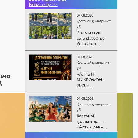
Бөлімге өту >>
07.08.2026
Қостанай қ. мәдениет
үйі
7 тамыз күні
сағат17:00-де
бекітілген
жоспарға және
KPI
07.08.2026
көрсеткіштерін
Қостанай қ. мәдениет
орындау аясында
үйі
«Таза Қазақстан»
«АЛТЫН
ына
экологиялық
МИКРОФОН –
.
акциясына
2026»
арналған көшпелі
БАЙҚАУЫНЫҢ
концерт
САЛТАНАТТЫ
Меңдіқара
04.08.2026
АШЫЛУЫ
ауданының
Қостанай қ. мәдениет
Сіздерді
Красная Пресня
үйі
вокалистердің
ауылында
Қостанай
«Алтын
өткізілді
қаласында —
микрофон –
«Алтын дән»
2026» XXII
балалар
халықаралық