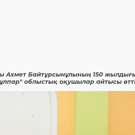
азы Ахмет Байтұрсынұлының 150 жылдығ
ұлпар" облыстық оқушылар айтысы өтті