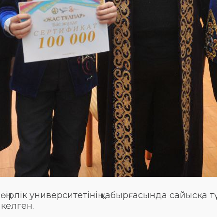
ірлік университетінің қабырғасында сайысқа түс
 келген.