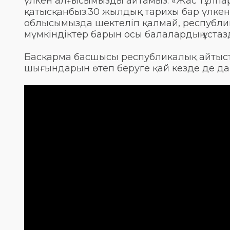
үлкен алғысымызды айтамыз. «Жас тұлпард
қатысқанбыз.30 жылдық тарихы бар үлкен 
облысымызда шектеліп қалмай, республи
мүмкіндіктер барын осы балалардың ұстаз
Басқарма басшысы республикалық айтыст
шығындарын өтеп беруге қай кезде де да