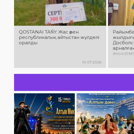
QOSTANAI TAŃY: Жас өрен
Райымбе
республикалық айтыстан жүлделі
жылдығы
оралды
Досболс
арналға
ақындар
облысы,
10.07.2026
Ниязбек
қатысып 