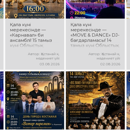
Қала күні
Қала күні
мерекесінде —
мерекесінде —
«Карнавал» би
«MOVE & DANCE» DJ-
ансамблі! 15 тамыз
бағдарламасы! 14
күні Облыстық
тамыз күні Облыстық
әкімдік алаңында
әкімдік алаңында
Автор: Қостанай қ.
Автор: Қостанай қ.
«Карнавал» би
мерекелік DJ-
мәдениет үйі
мәдениет үйі
ансамблінің
бағдарлама өтеді!
03.08.2026
02.08.2026
концерттік
Сіздерді заманауи
бағдарламасы өтеді!
музыкалық хиттер,
Ансамбль жетекшісі
би ырғағы, қуатты
— Шамиль
энергия мен жарқын
Фахрутдинов.
эмоциялар күтеді!
Сіздерді әсерлі
хореографиялық
қойылымдар,
жарқын бейнелер,
қуатты ырғақ пен
мерекелік көңіл күй
күтеді!