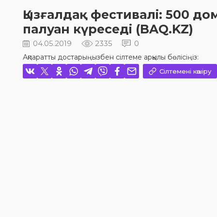
Қызғалдақ фестивалі: 500 д
палуан күреседі (BAQ.KZ)
04.05.2019
2335
0
Ақпаратты достарыңызбен сілтеме арқылы бөлісіңіз:
Сілтемені көшіру