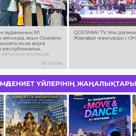
к ауданының 90
QOSTANAI TV: Ұлы даланы
 аясында, ақын Оразалы
Жаркөлде жаңғырды | «Э
ыновты еске алуға
н республикалық
 айтысына Қостанай
 Жангелдин ауданынан
09.07.2026
 Таңжарық Байбатырұлы
ІІІ орынды иеленді
МӘДЕНИЕТ ҮЙЛЕРІНІҢ ЖАҢАЛЫҚТАР