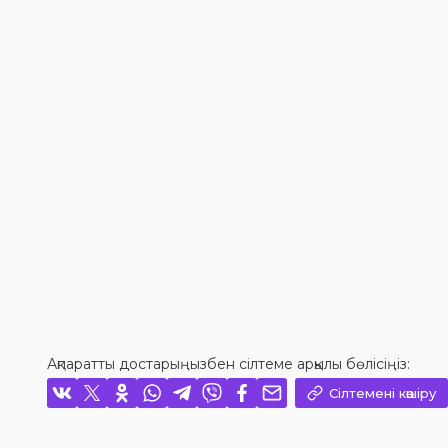
Ақпаратты достарыңызбен сілтеме арқылы бөлісіңіз:
Сілтемені көшіру