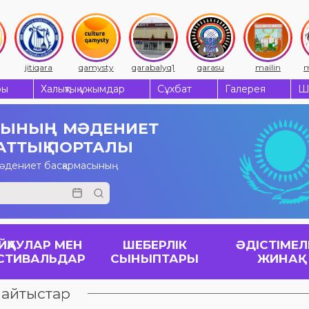
jitiqara
qamysty
qarabalyq1
qarasu
mailin
m
ры
Халықтық ұжымдар
Сұхбат
Галерея
Ш
СЫНЫҢ
МӘДЕНИЕТ
АТТЫҚ ПОРТАЛЫ
мәдениет басқармасының
ЙҚАУЛАР МЕН
ШЕБЕРЛІК
ӘДІСТІМЕЛ
СТИВАЛЬДАР
СЫНЫПТАРЫ
ЖИНАҚ
 айтыстар