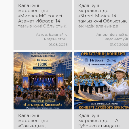
Қала күні
Қала күні
мерекесінде —
мерекесінде —
«Мирас» МС солисі
«Street Music»! 14
Азамат Ибраев! 14
тамыз күні Облыстық
тамыз күні Облыстық
әкімдік алаңында
әкімдік алаңында
қаланың жастар
Автор: Қостанай қ.
Автор: Қостанай қ.
Азамат Ибраевтың
ұжымдарының
мәдениет үйі
мәдениет үйі
концерттік
«Street Music»
01.08.2026
31.07.2026
бағдарламасы өтеді!
концерттік
Сіздерді сүйікті
бағдарламасы өтеді!
әндер, жарқын
Сіздерді заманауи
орындау, қуатты
музыка, жарқын
энергия мен көтеріңкі
орындаулар, қуатты
мерекелік көңіл күй
энергия мен көтеріңкі
күтеді!
мерекелік көңіл күй
күтеді!
Қала күні
Қала күні
мерекесінде —
мерекесінде — А.
«Сағындым,
Губенко атындағы