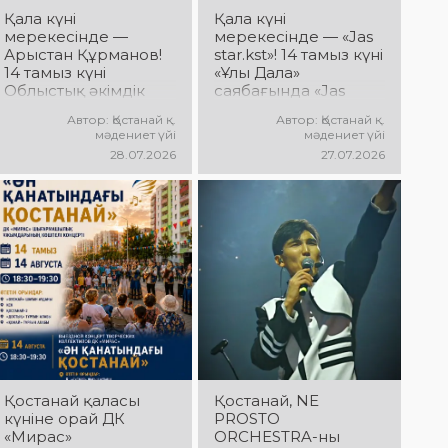
дайындық
Қала күні
Қала күні
пысықталды
мерекесінде —
мерекесінде — «Jas
Арыстан Құрманов!
star.kst»! 14 тамыз күні
14 тамыз күні
«Ұлы Дала»
Облыстық әкімдік
саябағында «Jas
алаңында Арыстан
star.kst» қалалық
Автор: Қостанай қ.
Автор: Қостанай қ.
Құрмановтың
шығармашылық
мәдениет үйі
мәдениет үйі
«Айналдым атыңнан,
байқауы
28.07.2026
27.07.2026
Қостанай» атты
жеңімпаздарының
концерттік
концерті өтеді!
бағдарламасы өтеді!
Сіздерді жас
Сіздерді сүйікті
таланттардың
әндер, әсерлі
жарқын өнері,
орындау мен
заманауи әндер,
көтеріңкі мерекелік
қуатты энергия мен
көңіл күй күтеді!
мерекелік көңіл күй
күтеді!
Қостанай қаласы
Қостанай, NE
күніне орай ДК
PROSTO
«Мирас»
ORCHESTRA-ны