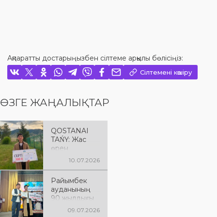
Ақпаратты достарыңызбен сілтеме арқылы бөлісіңіз:
Сілтемені көшіру
ӨЗГЕ ЖАҢАЛЫҚТАР
QOSTANAI
TAŃY: Жас
өрен
республикал
10.07.2026
ық айтыстан
жүлделі
Райымбек
оралды
ауданының
90 жылдығы
аясында, ақын
09.07.2026
Оразалы