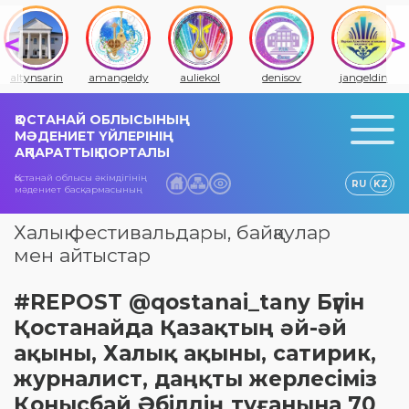
altynsarin
amangeldy
auliekol
denisov
jangeldin
ҚОСТАНАЙ ОБЛЫСЫНЫҢ
МӘДЕНИЕТ ҮЙЛЕРІНІҢ
АҚПАРАТТЫҚ ПОРТАЛЫ
Қостанай облысы әкімдігінің
RU
KZ
мәдениет басқармасының
Халық фестивальдары, байқаулар
мен айтыстар
#REPOST @qostanai_tany Бүгін
Қостанайда Қазақтың әй-әй
ақыны, Халық ақыны, сатирик,
журналист, даңқты жерлесіміз
Қонысбай Әбілдің туғанына 70