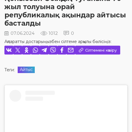
жыл толуына орай
републикалық ақындар айтысы
басталды
07.06.2024
1012
0
Ақпаратты достарыңызбен сілтеме арқылы бөлісіңіз:
Сілтемені көшіру
Айтыс
Теги: