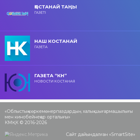
ҚОСТАНАЙ ТАҢЫ
ГАЗЕТІ
НАШ КОСТАНАЙ
ГАЗЕТА
ГАЗЕТА “КН”
НОВОСТИ КОСТАНАЯ
«Облыстық көркемөнерпаздардың халық шығармашылығы
мен кинобейнеқор орталығы»
КМҚК © 2016-2026
Сайт дайындалған «
SmartSite
»