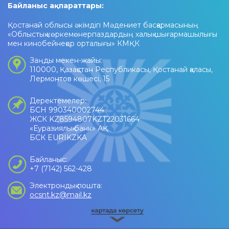
Байланыс ақпараттары:
Қостанай облысы әкімдігі Мәдениет басқармасының
«Облыстық көркемөнерпаздардың халық шығармашылығы
мен кинобейнеқор орталығы» КМҚК
Заңды мекен-жайы:
110000, Қазақстан Республикасы, Қостанай қаласы,
Лермонтов көшесі, 15
Деректемелер:
БСН 990340002744
ЖСК KZ8594807KZT22031664
«Еуразиялық банк» АҚ
БСК EURIKZKA
Байланыс:
+7 (7142) 562-428
Электрондық пошта:
ocsnt.kz@mail.kz