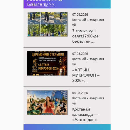
Бөлімге өту >>
07.08.2026
Қостанай қ. мәдениет
үйі
7 тамыз күні
сағат17:00-де
бекітілген
жоспарға және
KPI
07.08.2026
көрсеткіштерін
Қостанай қ. мәдениет
орындау аясында
үйі
«Таза Қазақстан»
«АЛТЫН
экологиялық
МИКРОФОН –
акциясына
2026»
арналған көшпелі
БАЙҚАУЫНЫҢ
концерт
САЛТАНАТТЫ
Меңдіқара
04.08.2026
АШЫЛУЫ
ауданының
Қостанай қ. мәдениет
Сіздерді
Красная Пресня
үйі
вокалистердің
ауылында
Қостанай
«Алтын
өткізілді
қаласында —
микрофон –
«Алтын дән»
2026» XXII
балалар
халықаралық