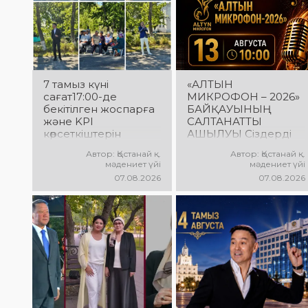
7 тамыз күні
«АЛТЫН
сағат17:00-де
МИКРОФОН – 2026»
бекітілген жоспарға
БАЙҚАУЫНЫҢ
және KPI
САЛТАНАТТЫ
көрсеткіштерін
АШЫЛУЫ Сіздерді
орындау аясында
вокалистердің
Автор: Қостанай қ.
Автор: Қостанай қ.
«Таза Қазақстан»
«Алтын микрофон –
мәдениет үйі
мәдениет үйі
экологиялық
2026» XXII
07.08.2026
07.08.2026
акциясына арналған
халықаралық
көшпелі концерт
байқауының
Меңдіқара
салтанатты ашылу
ауданының Красная
рәсіміне шақырамыз!
Пресня ауылында
Бұл күні түрлі
өткізілді
елдерден келген
талантты
орындаушылар бас
қосып, үлкен
шығармашылық
додаға жол ашады.