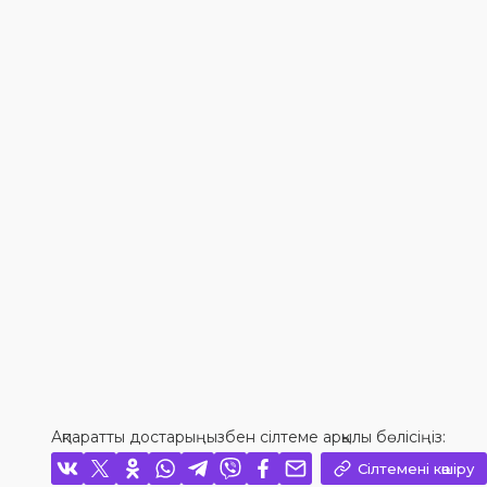
Ақпаратты достарыңызбен сілтеме арқылы бөлісіңіз:
Сілтемені көшіру