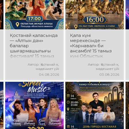
Қостанай қаласында
Қала күні
— «Алтын дән»
мерекесінде —
балалар
«Карнавал» би
шығармашылығы
ансамблі! 15 тамыз
фестивалі! 15 тамыз
күні Облыстық
күні Облыстық
әкімдік алаңында
Автор: Қостанай қ.
Автор: Қостанай қ.
әкімдік алаңында
«Карнавал» би
мәдениет үйі
мәдениет үйі
«Даму бала»
ансамблінің
04.08.2026
03.08.2026
жобасының балалар
концерттік
шығармашылық
бағдарламасы өтеді!
ұжымдары
Ансамбль жетекшісі
қатысатын «Алтын
— Шамиль
дән» фестивалі өтеді!
Фахрутдинов.
Сіздерді жас
Сіздерді әсерлі
таланттардың
хореографиялық
жарқын өнері, әсем
қойылымдар,
әндер, әсерлі билер
жарқын бейнелер,
мен мерекелік көңіл
қуатты ырғақ пен
күй күтеді!
мерекелік көңіл күй