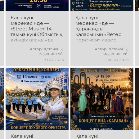
күтеді!
Қала күні
Қала күні
мерекесінде —
мерекесінде —
«Street Music»! 14
Қарағанды
тамыз күні Облыстық
қаласының «Ветер
әкімдік алаңында
перемен» кавер-
қаланың жастар
тобы! 14 тамыз күні
Автор: Қостанай қ.
Автор: Қостанай қ.
ұжымдарының
«Ұлы Дала»
мәдениет үйі
мәдениет үйі
«Street Music»
саябағында Юрий
31.07.2026
30.07.2026
концерттік
Шатунов пен
бағдарламасы өтеді!
«Ласковый май»
Сіздерді заманауи
тобының
музыка, жарқын
шығармашылығына
орындаулар, қуатты
арналған концерт
энергия мен көтеріңкі
өтеді! Сіздерді көпшілік
мерекелік көңіл күй
сүйіп тыңдайтын
күтеді!
әндер, жылы
естеліктер мен
ерекше музыкалық
атмосфера күтеді!
Қала күні
Қала күні