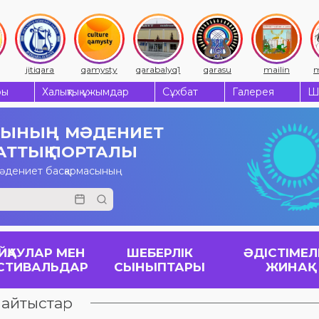
jitiqara
qamysty
qarabalyq1
qarasu
mailin
m
ры
Халықтық ұжымдар
Сұхбат
Галерея
Ш
СЫНЫҢ
МӘДЕНИЕТ
АТТЫҚ ПОРТАЛЫ
мәдениет басқармасының
ЙҚАУЛАР МЕН
ШЕБЕРЛІК
ӘДІСТІМЕЛ
СТИВАЛЬДАР
СЫНЫПТАРЫ
ЖИНАҚ
 айтыстар