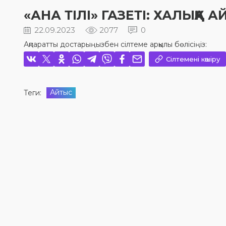
«АНА ТІЛІ» ГАЗЕТІ: ХАЛЫҚҚА 
22.09.2023
2077
0
Ақпаратты достарыңызбен сілтеме арқылы бөлісіңіз:
Сілтемені көшіру
Айтыс
Теги: