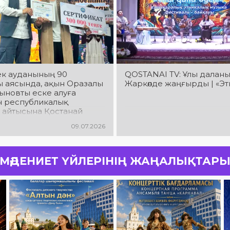
к ауданының 90
QOSTANAI TV: Ұлы даланы
 аясында, ақын Оразалы
Жаркөлде жаңғырды | «Э
ыновты еске алуға
н республикалық
 айтысына Қостанай
 Жангелдин ауданынан
09.07.2026
 Таңжарық Байбатырұлы
ІІІ орынды иеленді
МӘДЕНИЕТ ҮЙЛЕРІНІҢ ЖАҢАЛЫҚТАР