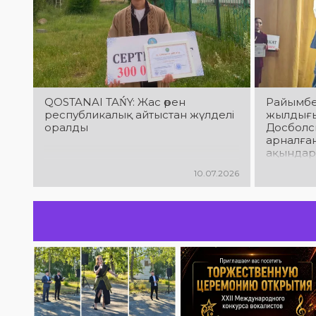
QOSTANAI TAŃY: Жас өрен
Райымбе
республикалық айтыстан жүлделі
жылдығы
оралды
Досболс
арналға
ақындар
облысы,
10.07.2026
Ниязбек
қатысып 