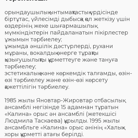
орындаушылық ынтымақтастық үрдісінде
біртұтас, үйлесімді дыбысқа қол жеткізу үшін
өздерінің жеке шығармашылық
мүмкіндіктерін пайдаланатын пікірлестер
ұжымын тәрбиелеу;
ұжымда әншілік дәстүрлерді, рухани
мұраны, вокалдық өнерге тұрақты
қызығушылықты құрметтеуге және тануға
тәрбиелеу;
эстетикалық және көркемдік талғамды, өзін-
өзі тәрбиелеу және өзін-өзі көрсету
қажеттілігін тәрбиелеу.
1985 жылы Яновтар-Жировтар отбасылық
ансамблі негізінде 15 адамнан тұратын
«Калина» орыс ән ансамблі (жетекшісі
Людмила Таскаева) құрылды. 1995 жылы
ансамбльге «Калина» орыс әнінің «Халық»
хоры құрметті атағы берілді.