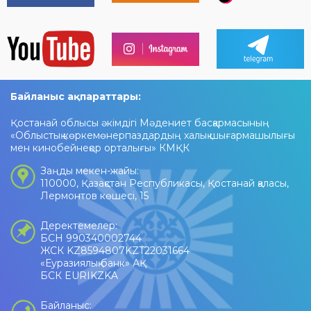
Байланыс ақпараттары:
Қостанай облысы әкімдігі Мәдениет басқармасының
«Облыстық көркемөнерпаздардың халық шығармашылығы
мен кинобейнеқор орталығы» КМҚК
Заңды мекен-жайы:
110000, Қазақстан Республикасы, Қостанай қаласы,
Лермонтов көшесі, 15
Деректемелер:
БСН 990340002744
ЖСК KZ8594807KZT22031664
«Еуразиялық банк» АҚ
БСК EURIKZKA
Байланыс: