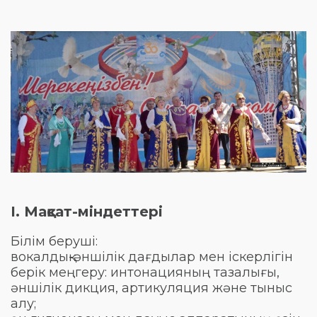
I. Мақсат-міндеттері
Білім беруші:
вокалдық-әншілік дағдылар мен іскерлігін
берік меңгеру: интонацияның тазалығы,
әншілік дикция, артикуляция және тыныс
алу;