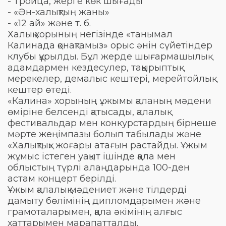
- Троица, жерге көк шығады
- «Ән-халықтың жаны»
- «12 ай» және т. б.
Халық хорының негізінде «танымал
Калинада қонақтамыз» орыс әнін сүйетіндер
клубы құрылды. Бұл жерде шығармашылық
адамдармен кездесулер, тақырыптық
мерекелер, демалыс кештері, мерейтойлық
кештер өтеді.
«Калина» хорының ұжымы қаланың мәдени
өміріне белсенді қатысады, қалалық
фестивальдар мен конкурстардың бірнеше
мәрте жеңімпазы болып табылады және
«Халықтық» жоғары атағын растайды. Ұжым
жұмыс істеген уақыт ішінде қала мен
облыстың түрлі алаңдарында 100-ден
астам концерт берілді.
Ұжым қалалық мәдениет және тілдерді
дамыту бөлімінің дипломдарымен және
грамоталарымен, қала әкімінің алғыс
хаттарымен марапатталды.