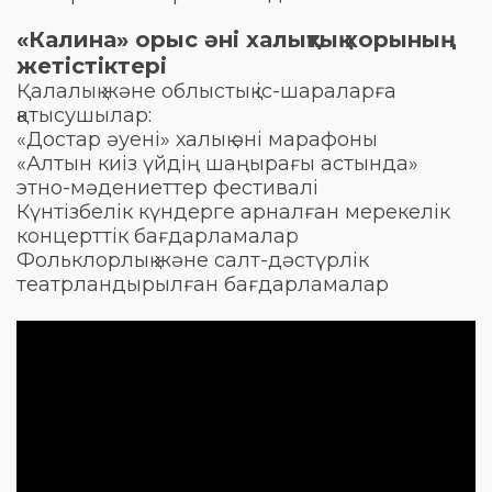
«Калина» орыс әні халықтық хорының
жетістіктері
Қалалық және облыстық іс-шараларға
қатысушылар:
«Достар әуені» халық әні марафоны
«Алтын киіз үйдің шаңырағы астында»
этно-мәдениеттер фестивалі
Күнтізбелік күндерге арналған мерекелік
концерттік бағдарламалар
Фольклорлық және салт-дәстүрлік
театрландырылған бағдарламалар