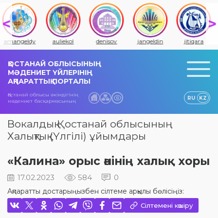
amangeldy
auliekol
denisov
jangeldin
jitiqara
ҚОСТАНАЙ ОБЛЫСЫНЫҢ
МӘДЕНИЕТ ҮЙЛЕРІНІҢ
АҚПАРАТТЫҚ ПОРТАЛЫ
Қостанай облысы әкімдігінің
RU
KZ
мәдениет басқармасының
Вокалдық Қостанай облысының
Халықтық (Үлгілі) ұйымдары
«Калина» орыс әнінің халық хоры
17.02.2023
584
0
Ақпаратты достарыңызбен сілтеме арқылы бөлісіңіз:
Сілтемені көшіру