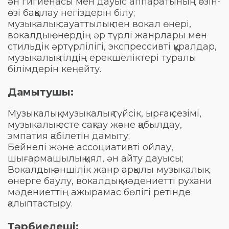
ән гигиенасы мен дауыс аппаратының өзін-
өзі бақылау негіздерін білу;
музыкалық сауаттылық пен вокал өнері,
вокалдық өнердің әр түрлі жанрлары мен
стильдік әртүрлілігі, экспрессивті құралдар,
музыкалық тілдің ерекшеліктері туралы
білімдерін кеңейту.
Дамытушы:
Музыкалық, музыкалық түйсік, ырғақ сезімі,
музыкалық есте сақтау және қабылдау,
эмпатия қабілетін дамыту;
Бейнелі және ассоциативті ойлау,
шығармашылық қиял, ән айту дауысы;
Вокалдық-әншілік жанр арқылы музыкалық
өнерге баулу, вокалдық мәдениетті рухани
мәдениеттің ажырамас бөлігі ретінде
қалыптастыру.
Тәрбиелеші: