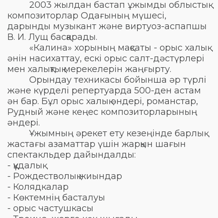
2003 жылдан бастап ұжымды облыстық
композиторлар Одағының мүшесі,
дарынды музыкант және виртуоз-аспапшы
В. И. Лущ басқарады.
«Калина» хорының мақсаты - орыс халық
әнін насихаттау, ескі орыс салт-дәстүрлері
мен халықтық мерекелерін жаңғырту.
Орындау техникасы бойынша әр түрлі
және күрделі репертуарда 500-ден астам
ән бар. Бұл орыс халық әндері, романстар,
Рудный және кеңес композиторларының
әндері.
Ұжымның әрекет ету кезеңінде барлық
жастағы азаматтар үшін жарқын шағын
спектакльдер дайындалды:
- құдалық
- Рождестволық жиындар
- Колядкалар
- Көктемнің басталуы
- орыс частушкасы