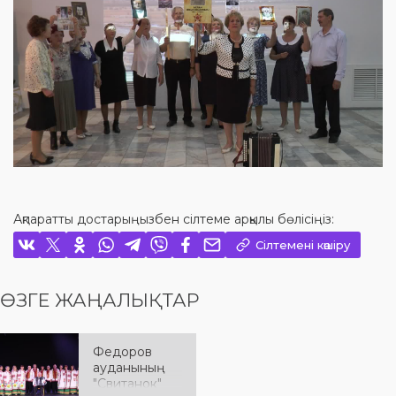
Ақпаратты достарыңызбен сілтеме арқылы бөлісіңіз:
Сілтемені көшіру
ӨЗГЕ ЖАҢАЛЫҚТАР
Федоров
ауданының
"Свитанок"