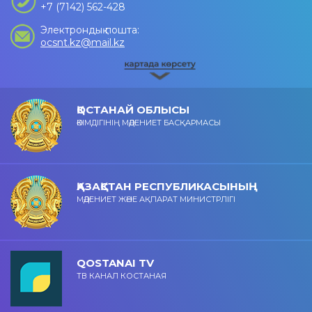
+7 (7142) 562-428
Электрондық пошта:
ocsnt.kz@mail.kz
ҚОСТАНАЙ ОБЛЫСЫ
ӘКІМДІГІНІҢ МӘДЕНИЕТ БАСҚАРМАСЫ
ҚАЗАҚСТАН РЕСПУБЛИКАСЫНЫҢ
МӘДЕНИЕТ ЖӘНЕ АҚПАРАТ МИНИСТРЛІГІ
QOSTANAI TV
ТВ КАНАЛ КОСТАНАЯ