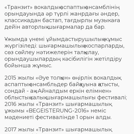
«Транзит» вокалдық аспаптық ансамблінің
орындауында әр түрлі жанрдағы әндер,
классикадан бастап, тағдырлы музыкаға
дейін авторлық шығармалар да бар.
Ұжымда үнемі ұйымдастырушылық жұмыс
жүргізіледі: шығармашылық жоспарларды,
сөз сөйлеу нәтижелерін талқылау,
орындаушылардың кәсібилігін жетілдіру
бойынша жұмыс.
2015 жылы «Әуе толқын» өңірлік вокалдық-
аспаптық ансамбльдер байқауына қатысты,
сондай - ақ «Айналдым еркін елімнен»
облыстық халық шығармашылығы фестивалі;
2016 жылы «Транзит» шығармашылық
ұжымы «BEGEISTERUNG-2016» неміс
мәдениеті фестивалінде 1 орын алды.
2017 жылы «Транзит» шығармашылық