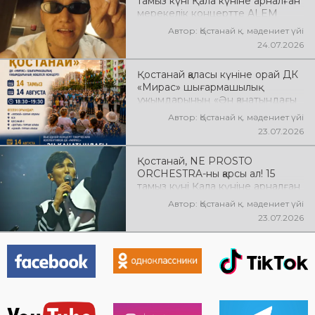
тамыз күні Қала күніне арналған
мерекелік концертте ALEM
өнер көрсетеді! @xcialem
Автор: Қостанай қ. мәдениет үйі
24.07.2026
Қостанай қаласы күніне орай ДК
«Мирас» шығармашылық
ұжымдарының «Ән қанатындағы
Қостанай» көшпелі концерті
Автор: Қостанай қ. мәдениет үйі
өтеді! Баршаңызды мерекелік
23.07.2026
концертке шақырамыз!
Қостанай, NE PROSTO
ORCHESTRA-ны қарсы ал! 15
тамыз күні Қала күніне арналған
мерекелік концертте NE
Автор: Қостанай қ. мәдениет үйі
PROSTO ORCHESTRA өнер
23.07.2026
көрсетеді! @ne_prosto_orchestra