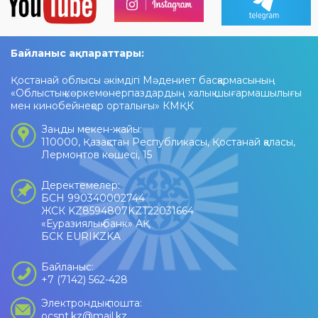
Байланыс ақпараттары:
Қостанай облысы әкімдігі Мәдениет басқармасының
«Облыстық көркемөнерпаздардың халық шығармашылығы
мен кинобейнеқор орталығы» КМҚК
Заңды мекен-жайы:
110000, Қазақстан Республикасы, Қостанай қаласы,
Лермонтов көшесі, 15
Деректемелер:
БСН 990340002744
ЖСК KZ8594807KZT22031664
«Еуразиялық банк» АҚ
БСК EURIKZKA
Байланыс:
+7 (7142) 562-428
Электрондық пошта:
ocsnt.kz@mail.kz