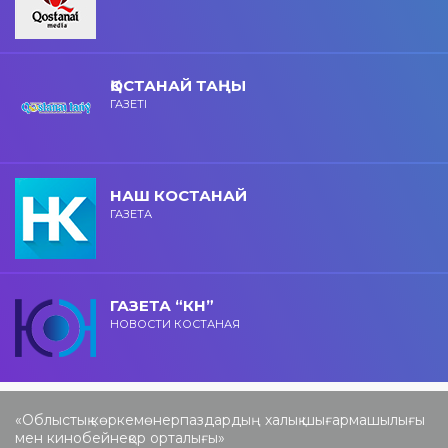
ҚОСТАНАЙ ТАҢЫ
ГАЗЕТІ
НАШ КОСТАНАЙ
ГАЗЕТА
ГАЗЕТА “КН”
НОВОСТИ КОСТАНАЯ
«Облыстық көркемөнерпаздардың халық шығармашылығы
мен кинобейнеқор орталығы»