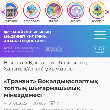
altynsarin
amangeldy
auliekol
denisov
jangeldin
ҚОСТАНАЙ ОБЛЫСЫНЫҢ
МӘДЕНИЕТ ҮЙЛЕРІНІҢ
АҚПАРАТТЫҚ ПОРТАЛЫ
Қостанай облысы әкімдігінің
RU
KZ
мәдениет басқармасының
Вокалдық Қостанай облысының
Халықтық (Үлгілі) ұйымдары
«Транзит» Вокалдық-аспаптық
топтың шығармашылық
мінездемесі
31.01.2023
606
0