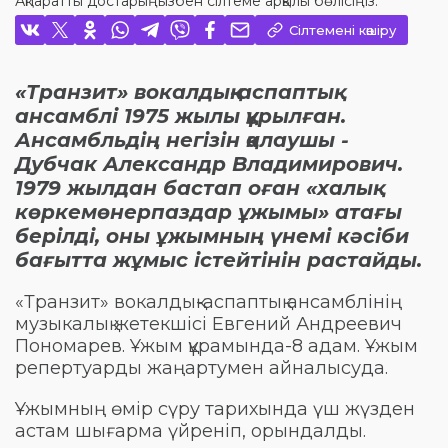
Ақпаратты достарыңызбен сілтеме арқылы бөлісіңіз:
Сілтемені көшіру
«Транзит» вокалдық-аспаптық
ансамблі 1975 жылы құрылған.
Ансамбльдің негізін қалаушы -
Дубчак Александр Владимирович.
1979 жылдан бастап оған «халық
көркемөнерпаздар ұжымы» атағы
берілді, оны ұжымның үнемі кәсіби
бағытта жұмыс істейтінін растайды.
«Транзит» вокалдық-аспаптық ансамблінің
музыкалық жетекшісі Евгений Андреевич
Пономарев. Ұжым құрамында-8 адам. Ұжым
репертуарды жаңартумен айналысуда.
Ұжымның өмір сүру тарихында үш жүзден
астам шығарма үйреніп, орындалды.