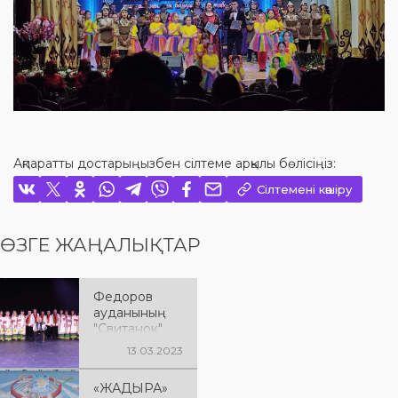
Ақпаратты достарыңызбен сілтеме арқылы бөлісіңіз:
Сілтемені көшіру
ӨЗГЕ ЖАҢАЛЫҚТАР
Федоров
ауданының
"Свитанок"
Халық хоры
13.03.2023
«ЖАДЫРА»