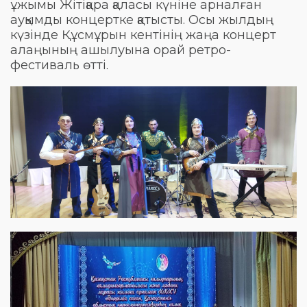
ұжымы Жітіқара қаласы күніне арналған
ауқымды концертке қатысты. Осы жылдың
күзінде Құсмұрын кентінің жаңа концерт
алаңының ашылуына орай ретро-
фестиваль өтті.