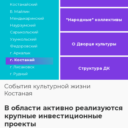
Костанайский
Б. Майлин
Мендыкаринский
"Народные" коллективы
Наурзумский
Сарыкольский
Узункольский
О Дворце культуры
Федоровский
г. Аркалык
г. Костанай
г. Лисаковск
Структура ДК
г. Рудный
События культурной жизни
Костаная
В области активно реализуются
крупные инвестиционные
проекты