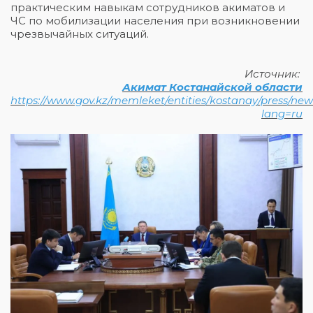
практическим навыкам сотрудников акиматов и
ЧС по мобилизации населения при возникновении
чрезвычайных ситуаций.
Источник:
Акимат
Костанайской области
https://www.gov.kz/memleket/entities/kostanay/press/new
lang=ru