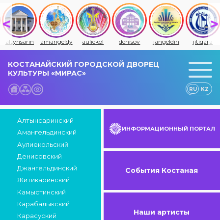
altynsarin
amangeldy
auliekol
denisov
jangeldin
jitiqara
КОСТАНАЙСКИЙ ГОРОДСКОЙ ДВОРЕЦ
КУЛЬТУРЫ «МИРАС»
RU
KZ
Алтынсаринский
ИНФОРМАЦИОННЫЙ ПОРТАЛ
Амангельдинский
Аулиекольский
Денисовский
Джангельдинский
События Костаная
Житикаринский
Камыстинский
Карабалыкский
Наши артисты
Карасуский