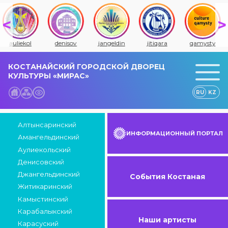
auliekol
denisov
jangeldin
jitiqara
qamysty
КОСТАНАЙСКИЙ ГОРОДСКОЙ ДВОРЕЦ
КУЛЬТУРЫ «МИРАС»
RU
KZ
Алтынсаринский
ИНФОРМАЦИОННЫЙ ПОРТАЛ
Амангельдинский
Аулиекольский
Денисовский
Джангельдинский
События Костаная
Житикаринский
Камыстинский
Карабалыкский
Наши артисты
Карасуский