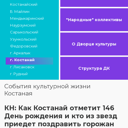
Костанайский
Б. Майлин
Мендыкаринский
"Народные" коллективы
Наурзумский
Сарыкольский
Узункольский
О Дворце культуры
Федоровский
г. Аркалык
г. Костанай
г. Лисаковск
Структура ДК
г. Рудный
События культурной жизни
Костаная
КН: Как Костанай отметит 146
День рождения и кто из звезд
приедет поздравить горожан