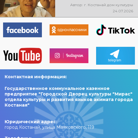
города, выступит ALEM!
Автор: г. Костанай дом культуры
@xcialem
24.07.2026
Контактная информация:
Государственное коммунальное казенное
предприятие "Городской Дворец культуры "Мирас"
отдела культуры и развития языков акимата города
Костаная"
Юридический адрес:
город Костанай, улица Маяковского, 119