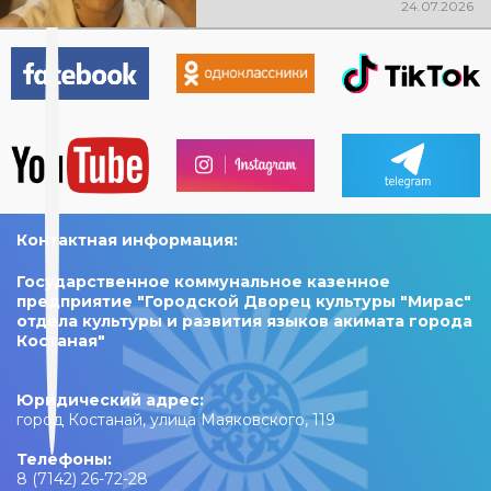
24.07.2026
A post shared by «Мирас» қалалық мәдениет сарайы (@madeniet_miras)
Контактная информация:
Государственное коммунальное казенное
предприятие "Городской Дворец культуры "Мирас"
отдела культуры и развития языков акимата города
Костаная"
Юридический адрес:
город Костанай, улица Маяковского, 119
Телефоны:
8 (7142) 26-72-28