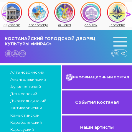
altynsarin
amangeldy
auliekol
denisov
jangeldin
КОСТАНАЙСКИЙ ГОРОДСКОЙ ДВОРЕЦ
КУЛЬТУРЫ «МИРАС»
RU
KZ
Алтынсаринский
ИНФОРМАЦИОННЫЙ ПОРТАЛ
Амангельдинский
Аулиекольский
Денисовский
Джангельдинский
События Костаная
Житикаринский
Камыстинский
Карабалыкский
Наши артисты
Карасуский