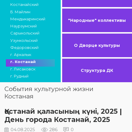
Костанайский
Б. Майлин
Мендыкаринский
"Народные" коллективы
Наурзумский
Сарыкольский
Узункольский
О Дворце культуры
Федоровский
г. Аркалык
г. Костанай
г. Лисаковск
Структура ДК
г. Рудный
События культурной жизни
Костаная
Қостанай қаласының күні, 2025 |
День города Костанай, 2025
04.08.2025
286
0