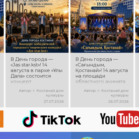
мощная энергия и
праздничное
настроение!
В День города —
В День города —
«Jas star.kst»! 14
«Сағындым,
августа в парке «Ұлы
Қостанай»! 14 августа
Дала» состоится
на площади
концерт
областного акимата
победителей
состоится
Автор: г. Костанай дом
Автор: г. Костанай дом
городского
музыкальный
культуры
культуры
творческого
фестиваль песен о
27.07.2026
26.07.2026
конкурса «Jas
городе «Сағындым,
star.kst»! Вас ждут
Қостанай»! Вас ждут
яркие выступления
прекрасные песни о
молодых талантов,
родном городе,
современные песни,
яркие выступления и
мощная энергия и
праздничная
праздничное
атмосфера!