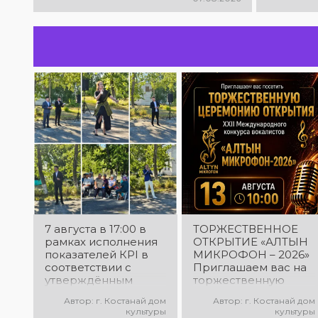
микрофон – 2026»! В этот день
талантливые исполнители из
разных стран встретятся на
одной площадке, чтобы открыть
яркий праздник музыки и
творчества. Станьте свидетелями
начала большого вокального
состязания! Приходите
поддержать талантливых
исполнителей!
7 августа в 17:00 в
ТОРЖЕСТВЕННОЕ
рамках исполнения
ОТКРЫТИЕ «АЛТЫН
показателей КРІ в
МИКРОФОН – 2026»
соответствии с
Приглашаем вас на
утверждённым
торжественную
планом состоялся
церемонию
Автор: г. Костанай дом
Автор: г. Костанай дом
выездной концерт
открытия XXII
культуры
культуры