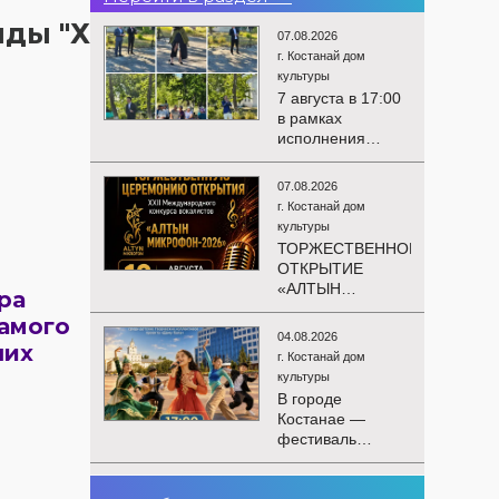
нды "Х
07.08.2026
г. Костанай дом
культуры
7 августа в 17:00
в рамках
исполнения
показателей КРІ в
соответствии с
07.08.2026
утверждённым
г. Костанай дом
планом
культуры
состоялся
ТОРЖЕСТВЕННОЕ
выездной концерт
ОТКРЫТИЕ
посвященной
«АЛТЫН
ра
экологической
МИКРОФОН –
акции «Таза
амого
2026»
Казахстан». в
04.08.2026
ших
Приглашаем вас
Мендыкаринский
г. Костанай дом
на
район (п. Красная
культуры
торжественную
Пресня)
В городе
церемонию
Костанае —
открытия XXII
фестиваль
Международного
детского
конкурса
творчества
вокалистов
03.08.2026