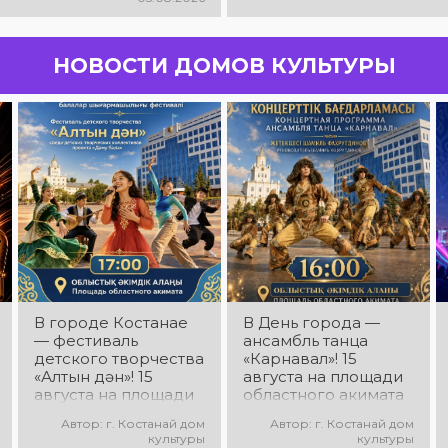
НОВОСТИ ДОМОВ КУЛЬТУРЫ
В городе Костанае
В День города —
— фестиваль
ансамбль танца
детского творчества
«Карнавал»! 15
«Алтын дән»! 15
августа на площади
августа на площади
областного акимата
областного акимата
состоится
Автор: г. Костанай дом
Автор: г. Костанай дом
состоится фестиваль
концертная
культуры
культуры