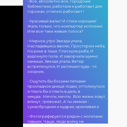
«Алтын дән»! 15
• Все, абсолютно все, городские
«Алтын
г. Костанай дом
августа на
библиотеки, работали и работают для
микрофон –
культуры
площади
горожан, отлично работают !
2026»! В этот
В День города —
областного
день талантливые
ансамбль танца
акимата
• Красивый вальс! И стихи хорошие!
исполнители из
«Карнавал»! 15
состоится
Жаль только, что компьютер исполнил.
разных стран
августа на
фестиваль
Или все-таки живые голоса?
встретятся на
площади
«Алтын дән» с
02.08.2026
одной площадке,
областного
• Мирное утро Звезда упала,
участием детских
г. Костанай дом
чтобы открыть
акимата
Насладившись вволю, Простором неба,
творческих
культуры
яркий праздник
состоится
На реке в тиши, Плеснула рыба, И
коллективов
В День города —
музыки и
концертная
вздохнуло поле, И заворчали шумно
проекта «Даму
DJ-программа
творчества.
программа
камыши, Звезда упала, Ветер
бала»! Вас ждут
«MOVE &
Станьте
ансамбля танца
встрепенулся, И заспешил куда - то
яркие
DANCE»! 14
свидетелями
«Карнавал»!
озорник,
выступления
августа на
начала большого
Руководитель
02.08.2026
юных талантов,
площади
вокального
ансамбля —
г. Костанай дом
• Ощутить бы босыми пятками
прекрасные
областного
состязания!
Шамиль
культуры
прохладное днище лодки, оттолкнуться
песни,
акимата
Приходите
Фахрутдинов. Вас
Костанай
и плыть бы и плыть в даль, в
зажигательные
состоится
поддержать
ждут зрелищные
завоевал Гран-
никуда...Мечты, мечты...Всю жизнь зовут,
танцы и
праздничная DJ-
талантливых
хореографические
при
влекут, тревожат, А ты земная -
праздничное
программа! Вас
исполнителей!
постановки, яркие
сумасбродная и мудрая, крикливая и
настроение!
ждут
образы,
современные
01.08.2026
зажигательные
• Фотографируются рядом с могилами
музыкальные
г. Костанай дом
ритмы и
павших, Чаще, люди войну не
хиты,
культуры
праздничное
познавшие... Что ж я поодаль стою и