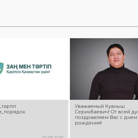
_тәртіп
Уважаемый Куаныш
и_порядок
Серикбаевич! От всей д
поздравляем Вас с днём
рождения!
05.08.2026