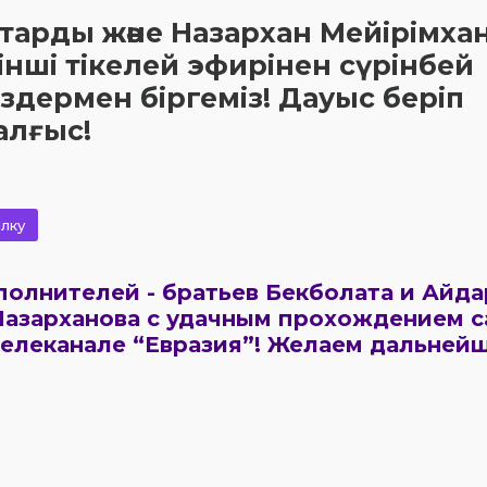
тарды және Назархан Мейірімха
нші тікелей эфирінен сүрінбей
іздермен біргеміз! Дауыс беріп
алғыс!
лку
олнителей - братьев Бекболата и Айда
Назарханова с
удачным прохождением с
телеканале “Евразия”! Желаем дальней