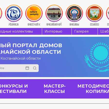
jitiqara
qamysty
qarabalyq1
qarasu
mailin
m
одные коллективы
Интервью
Галерея
Шабы
ЫЙ ПОРТАЛ
ДОМОВ
АНАЙСКОЙ ОБЛАСТИ
 Костанайской области
ОНКУРСЫ И
МАСТЕР-
МЕТОДИЧЕС
ЕСТИВАЛИ
КЛАССЫ
КОПИЛК