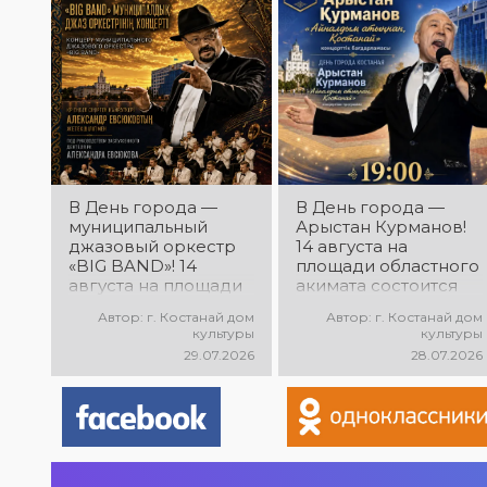
народного
творчества
В День города —
В День города —
муниципальный
Арыстан Курманов!
джазовый оркестр
14 августа на
«BIG BAND»! 14
площади областного
августа на площади
акимата состоится
областного акимата
концертная
Автор: г. Костанай дом
Автор: г. Костанай дом
состоится концерт
программа
культуры
культуры
муниципального
Арыстана
29.07.2026
28.07.2026
джазового оркестра
Курманова
«BIG BAND»!
«Айналдым атыңнан,
Руководитель
Қостанай»! Вас ждут
оркестра —
любимые песни,
заслуженный
яркое выступление
деятель РК
и праздничное
Александр Евсюков.
настроение!