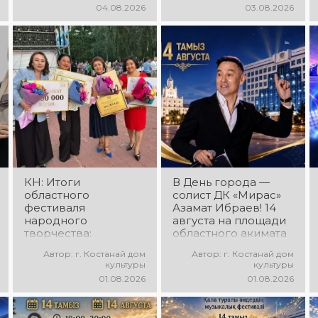
«Алтын дән» с
программа
04.08.2026
03.08.2026
участием детских
ансамбля танца
творческих
«Карнавал»!
коллективов
Руководитель
проекта «Даму бала»!
ансамбля — Шамиль
Вас ждут яркие
Фахрутдинов. Вас
выступления юных
ждут зрелищные
талантов,
хореографические
прекрасные песни,
постановки, яркие
зажигательные
образы,
танцы и
зажигательные
праздничное
ритмы и
настроение!
праздничное
настроение!
КН: Итоги
В День города —
областного
солист ДК «Мирас»
фестиваля
Азамат Ибраев! 14
народного
августа на площади
творчества:
областного акимата
миллионы в культуру
состоится
Автор: г. Костанай дом
Автор: г. Костанай дом
концертная
культуры
культуры
программа Азамата
01.08.2026
01.08.2026
Ибраева! Вас ждут
любимые песни,
яркое выступление,