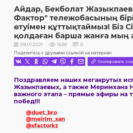
Айдар, Бекболат Жазыкпаев
Фактор" тележобасының бірі
өтуімен құттықтаймыз! Біз С
қолдаған барша жанға мың 
09.01.2021
1636
0
Поделитесь с друзьями ссылкой на материал:
Скопировать ссы
Поздравляем наших мегакрутых исп
Жазыкпаевых, а также Меримхана
важного этапа – прямые эфиры на 
побед!!!
@duet_bro
@meirim_xan
@xfactorkz