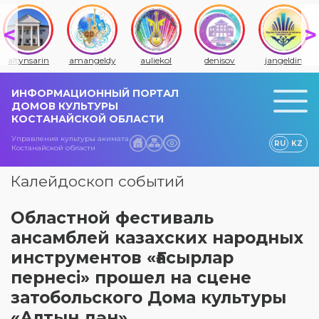
amangeldy
auliekol
denisov
jangeldin
jitiqara
ИНФОРМАЦИОННЫЙ ПОРТАЛ
ДОМОВ КУЛЬТУРЫ
КОСТАНАЙСКОЙ ОБЛАСТИ
Управления культуры акимата
RU
KZ
Костанайской области
Калейдоскоп событий
Областной фестиваль
ансамблей казахских народных
инструментов «Ғасырлар
пернесі» прошел на сцене
затобольского Дома культуры
«Алтын дән»