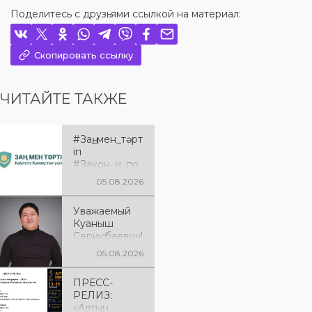
Поделитесь с друзьями ссылкой на материал:
Скопировать ссылку
ЧИТАЙТЕ ТАКЖЕ
#Заң_мен_тәрт
іп
#Закон_и_по
рядок
05.08.2026
Уважаемый
Куаныш
Серикбаевич!
От всей
05.08.2026
души
поздравляем
ПРЕСС-
Вас с днём
РЕЛИЗ:
рождения!
«Алтын