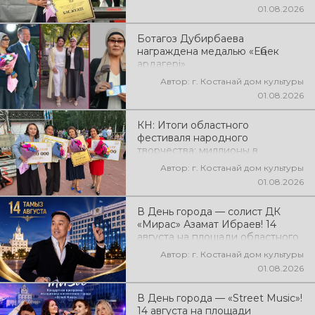
фестиваля самодеятельного
01.08.2026
народного творчества
Ботагоз Дубирбаева
награждена медалью «Еңбек
ардагері»
Автор: г. Костанай дом культуры
01.08.2026
КН: Итоги областного
фестиваля народного
творчества: миллионы в
культуру
Автор: г. Костанай дом культуры
01.08.2026
В День города — солист ДК
«Мирас» Азамат Ибраев! 14
августа на площади областного
акимата состоится концертная
Автор: г. Костанай дом культуры
программа Азамата Ибраева!
01.08.2026
Вас ждут любимые песни,
яркое выступление, мощная
В День города — «Street Music»!
энергия и праздничное
14 августа на площади
настроение!