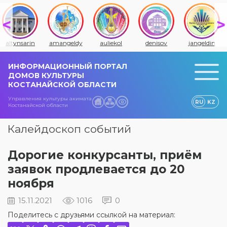
altynsarin
amangeldy
auliekol
denisov
jangeldin
ИНФОРМАЦИОННЫЙ ПОРТАЛ
ДОМОВ КУЛЬТУРЫ
КОСТАНАЙСКОЙ ОБЛАСТИ
Управления культуры акимата
RU
KZ
Костанайской области
Калейдоскоп событий
Дорогие конкурсанты, приём
заявок продлевается до 20
ноября
15.11.2021
1016
0
Поделитесь с друзьями ссылкой на материал: