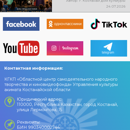
Автор: г. Костанай дом культуры
концерт ВИА «Караван»! Вас
24.07.2026
ждут любимые песни, живая
музыка, яркие эмоции и
праздничное настроение!
Контактная информация:
КГКП «Областной центр самодеятельного народного
творчества и киновидеофонда» Управления культуры
акимата Костанайской области
Юридический адрес:
110000, Республика Казахстан, город Костанай,
улица Лермонтова, 15
Реквизиты:
БИН 990340002744