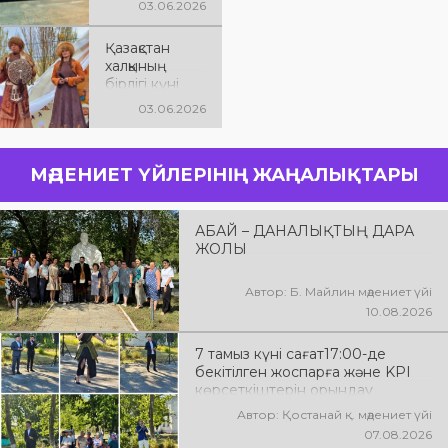
03.06.2026
Қазақстан
халқының
бірлігі күні
03.06.2026
МӘДЕНИЕТ ҮЙЛЕРІНІҢ ЖАҢАЛЫҚТАРЫ
АБАЙ – ДАНАЛЫҚТЫҢ ДАРА
ЖОЛЫ
Автор: Б. Майлин мәдениет үйі
10.08.2026
7 тамыз күні сағат17:00-де
бекітілген жоспарға және KPI
көрсеткіштерін орындау
аясында «Таза Қазақстан»
Автор: Қостанай қ. мәдениет үйі
экологиялық акциясына арналған
07.08.2026
көшпелі концерт Меңдіқара