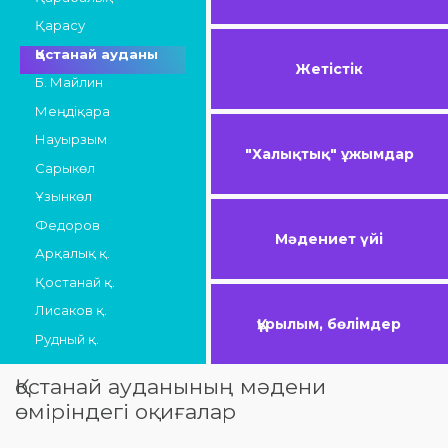
Қарасу
Қостанай ауданы
Жетістік
Б. Майлин
Меңдіқара
Науырзым
"Халықтық" ұжымдар
Сарыкөл
Ұзынкөл
Федоров
Мәдениет үйі
Арқалық қ.
Қостанай қ.
Лисаков қ.
Құрылым, бөлімдер
Рудный қ.
Қостанай ауданының мәдени
өміріндегі оқиғалар