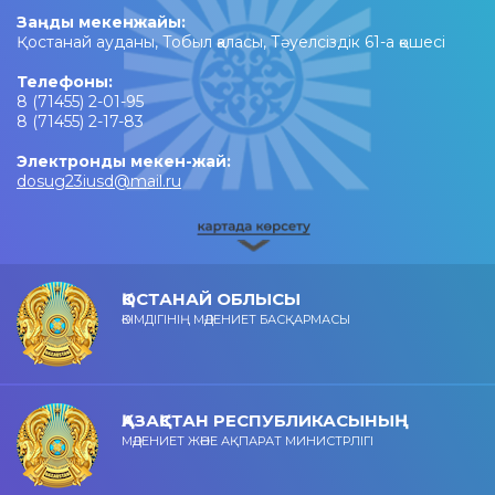
Заңды мекенжайы:
Қостанай ауданы, Тобыл қаласы, Тәуелсіздік 61-а қөшесі
Телефоны:
8 (71455) 2-01-95
8 (71455) 2-17-83
Электронды мекен-жай:
dosug23iusd@mail.ru
ҚОСТАНАЙ ОБЛЫСЫ
ӘКІМДІГІНІҢ МӘДЕНИЕТ БАСҚАРМАСЫ
ҚАЗАҚСТАН РЕСПУБЛИКАСЫНЫҢ
МӘДЕНИЕТ ЖӘНЕ АҚПАРАТ МИНИСТРЛІГІ