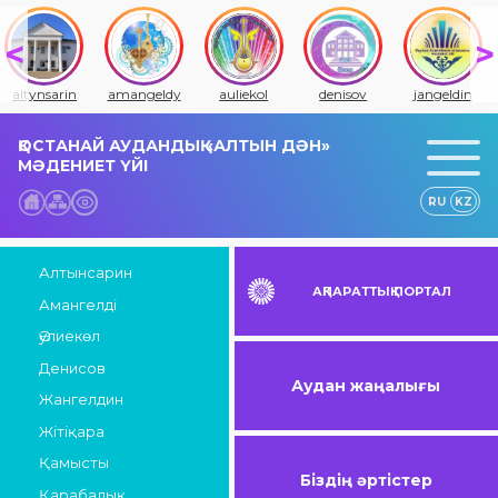
altynsarin
amangeldy
auliekol
denisov
jangeldin
ҚОСТАНАЙ АУДАНДЫҚ «АЛТЫН ДӘН»
МӘДЕНИЕТ ҮЙІ
RU
KZ
Алтынсарин
АҚПАРАТТЫҚ ПОРТАЛ
Амангелді
Әулиекөл
Денисов
Аудан жаңалығы
Жангелдин
Жітіқара
Қамысты
Біздің әртістер
Қарабалық