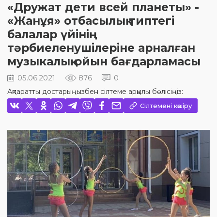
«Дружат дети всей планеты» -
«Жанұя» отбасылық типтегі
балалар үйінің
тәрбиеленушілеріне арналған
музыкалық-ойын бағдарламасы
05.06.2021
876
0
Ақпаратты достарыңызбен сілтеме арқылы бөлісіңіз:
Сілтемені көшіру