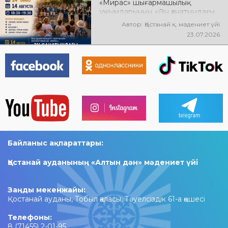
«Мирас» шығармашылық
ұжымдарының «Ән қанатындағы
Қостанай» көшпелі концерті
Автор: Қостанай қ. мәдениет үйі
өтеді! Баршаңызды мерекелік
23.07.2026
концертке шақырамыз!
Байланыс ақпараттары:
Қостанай ауданының «Алтын дән» мәдениет үйі
Заңды мекенжайы:
Қостанай ауданы, Тобыл қаласы, Тәуелсіздік 61-а қөшесі
Телефоны:
8 (71455) 2-01-95