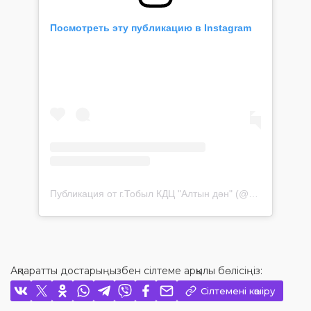
Посмотреть эту публикацию в Instagram
Публикация от г.Тобыл КДЦ "Алтын дән" (@culture_tobyl)
Ақпаратты достарыңызбен сілтеме арқылы бөлісіңіз:
Сілтемені көшіру