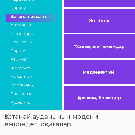
Қарасу
Қостанай ауданы
Жетістік
Б. Майлин
Меңдіқара
Науырзым
"Халықтық" ұжымдар
Сарыкөл
Ұзынкөл
Федоров
Мәдениет үйі
Арқалық қ.
Қостанай қ.
Лисаков қ.
Құрылым, бөлімдер
Рудный қ.
Қостанай ауданының мәдени
өміріндегі оқиғалар