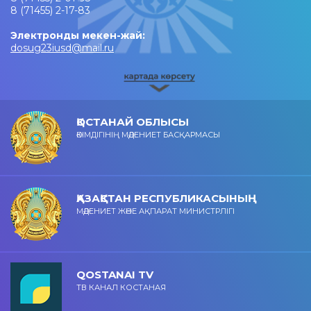
8 (71455) 2-17-83
Электронды мекен-жай:
dosug23iusd@mail.ru
ҚОСТАНАЙ ОБЛЫСЫ
ӘКІМДІГІНІҢ МӘДЕНИЕТ БАСҚАРМАСЫ
ҚАЗАҚСТАН РЕСПУБЛИКАСЫНЫҢ
МӘДЕНИЕТ ЖӘНЕ АҚПАРАТ МИНИСТРЛІГІ
QOSTANAI TV
ТВ КАНАЛ КОСТАНАЯ