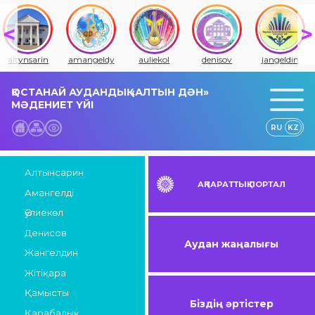
altynsarin
amangeldy
auliekol
denisov
jangeldin
ҚОСТАНАЙ АУДАНДЫҚ «АЛТЫН ДӘН»
МӘДЕНИЕТ ҮЙІ
RU
KZ
Алтынсарин
АҚПАРАТТЫҚ ПОРТАЛ
Амангелді
Әулиекөл
Денисов
Аудан жаңалығы
Жангелдин
Жітіқара
Қамысты
Біздің әртістер
Қарабалық