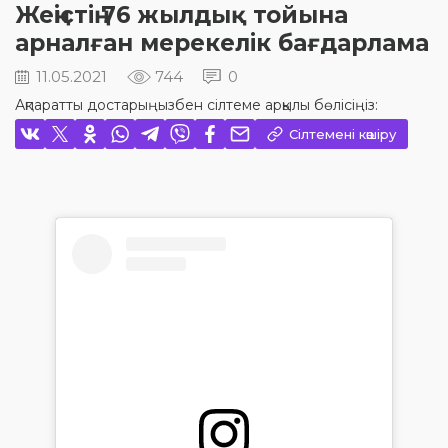
Жеңістің 76 жылдық тойына
арналған мерекелік бағдарлама
11.05.2021
744
0
Ақпаратты достарыңызбен сілтеме арқылы бөлісіңіз:
Сілтемені көшіру