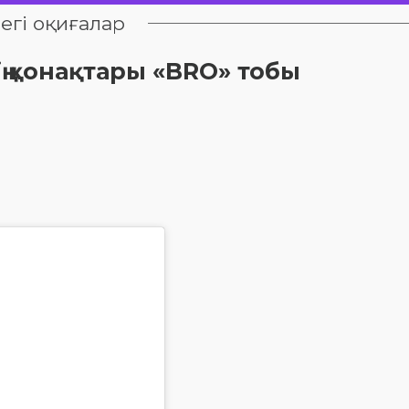
егі оқиғалар
ң қонақтары «BRO» тобы