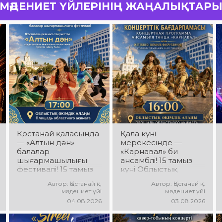
МӘДЕНИЕТ ҮЙЛЕРІНІҢ ЖАҢАЛЫҚТАР
Қостанай қаласында
Қала күні
— «Алтын дән»
мерекесінде —
балалар
«Карнавал» би
шығармашылығы
ансамблі! 15 тамыз
фестивалі! 15 тамыз
күні Облыстық
күні Облыстық
әкімдік алаңында
Автор: Қостанай қ.
Автор: Қостанай қ.
әкімдік алаңында
«Карнавал» би
мәдениет үйі
мәдениет үйі
«Даму бала»
ансамблінің
04.08.2026
03.08.2026
жобасының балалар
концерттік
шығармашылық
бағдарламасы өтеді!