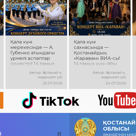
көтеріңкі мерекелік
көпшілік сүйіп
көңіл күй күтеді!
тыңдайтын әндер,
жылы естеліктер мен
ерекше музыкалық
атмосфера күтеді!
Қала күні
Қала күні
мерекесінде — А.
сахнасында —
Губенко атындағы
Қостанайдың
үрмелі аспаптар
«Караван» ВИА-сы!
оркестрі! 14 тамыз
14 тамыз күні «Ұлы
күні Облыстық
Дала» саябағында
Автор: Қостанай қ.
Автор: Қостанай қ.
әкімдік алаңында
«Караван» ВИА-
мәдениет үйі
мәдениет үйі
оркестрдің
сының мерекелік
25.07.2026
24.07.2026
мерекелік концерті
концерті өтеді!
өтеді. Бас дирижер
Сіздерді сүйікті
— Лилия Ислямова.
әндер, жанды
Сіздерді жанды
музыка, жарқын
музыка, әсерлі
эмоциялар мен
орындаулар мен
көтеріңкі көңіл күй
көтеріңкі мерекелік
күтеді!
ҚОСТАНАЙ
көңіл күй күтеді!
ОБЛЫСЫ
і
ӘКІМДІГІНІҢ МӘ