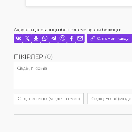
Ақпаратты достарыңызбен сілтеме арқылы бөлісіңіз:
Сілтемені көшіру
ПІКІРЛЕР
(0)