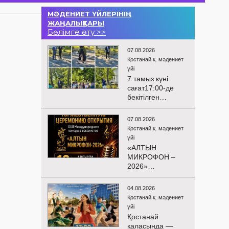
МӘДЕНИЕТ ҮЙЛЕРІНІҢ
ЖАҢАЛЫҚТАРЫ
Бөлімге өту >>
07.08.2026
Қостанай қ. мәдениет
үйі
7 тамыз күні
сағат17:00-де
бекітілген
жоспарға және
KPI
07.08.2026
көрсеткіштерін
Қостанай қ. мәдениет
орындау аясында
үйі
«Таза Қазақстан»
«АЛТЫН
экологиялық
МИКРОФОН –
акциясына
2026»
арналған көшпелі
БАЙҚАУЫНЫҢ
концерт
САЛТАНАТТЫ
Меңдіқара
04.08.2026
АШЫЛУЫ
ауданының
Қостанай қ. мәдениет
Сіздерді
Красная Пресня
үйі
вокалистердің
ауылында
Қостанай
«Алтын
өткізілді
қаласында —