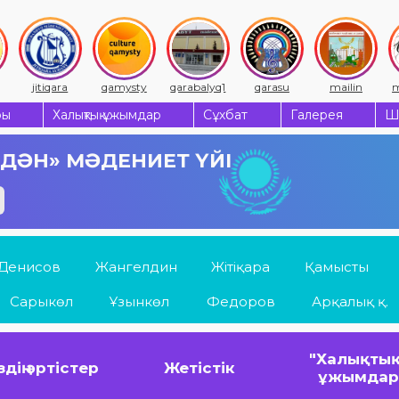
jitiqara
qamysty
qarabalyq1
qarasu
mailin
m
ры
Халықтық ұжымдар
Сұхбат
Галерея
Ш
 ДӘН» МӘДЕНИЕТ ҮЙІ
Денисов
Жангелдин
Жітіқара
Қамысты
Сарыкөл
Ұзынкөл
Федоров
Арқалық қ.
"Халықтық
здің әртістер
Жетістік
ұжымда