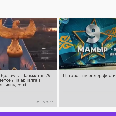
 Қожаұлы Шаяхметтің 75
Патриоттық әндер фести
ейтойына арналған
шылық кеші.
03.06.2026