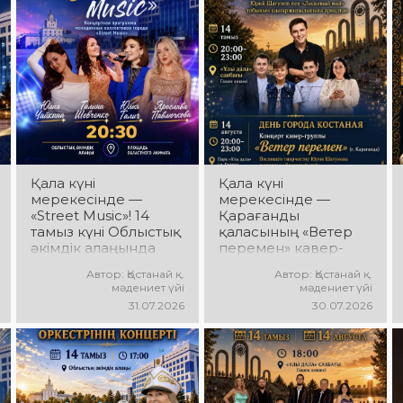
ұжымдары
Ансамбль жетекшісі
қатысатын «Алтын
— Шамиль
дән» фестивалі өтеді!
Фахрутдинов.
Сіздерді жас
Сіздерді әсерлі
таланттардың
хореографиялық
жарқын өнері, әсем
қойылымдар,
әндер, әсерлі билер
жарқын бейнелер,
мен мерекелік көңіл
қуатты ырғақ пен
күй күтеді!
мерекелік көңіл күй
күтеді!
Қала күні
Қала күні
мерекесінде —
мерекесінде —
«Street Music»! 14
Қарағанды
тамыз күні Облыстық
қаласының «Ветер
әкімдік алаңында
перемен» кавер-
қаланың жастар
тобы! 14 тамыз күні
Автор: Қостанай қ.
Автор: Қостанай қ.
ұжымдарының
«Ұлы Дала»
мәдениет үйі
мәдениет үйі
«Street Music»
саябағында Юрий
31.07.2026
30.07.2026
концерттік
Шатунов пен
бағдарламасы өтеді!
«Ласковый май»
Сіздерді заманауи
тобының
музыка, жарқын
шығармашылығына
орындаулар, қуатты
арналған концерт
энергия мен
өтеді! Сіздерді