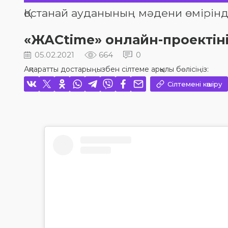
Қостанай ауданының мәдени өмірінд
«ЖАСtime» онлайн-проектіні
05.02.2021
664
0
Ақпаратты достарыңызбен сілтеме арқылы бөлісіңіз:
Сілтемені көшіру