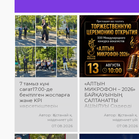
7 тамыз күні
«АЛТЫН
сағат17:00-де
МИКРОФОН – 2026»
бекітілген жоспарға
БАЙҚАУЫНЫҢ
және KPI
САЛТАНАТТЫ
көрсеткіштерін
АШЫЛУЫ Сіздерді
орындау аясында
вокалистердің
Автор: Қостанай қ.
Автор: Қостанай қ.
«Таза Қазақстан»
«Алтын микрофон –
мәдениет үйі
мәдениет үйі
экологиялық
2026» XXII
07.08.2026
07.08.2026
акциясына арналған
халықаралық
көшпелі концерт
байқауының