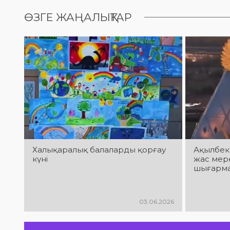
ӨЗГЕ ЖАҢАЛЫҚТАР
Халықаралық балаларды қорғау
Ақылбек
күні
жас мер
шығарма
03.06.2026