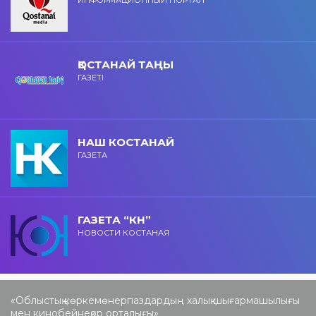
ИНФОРМАЦИОННЫЙ ПОРТАЛ
ҚОСТАНАЙ ТАҢЫ
ГАЗЕТІ
НАШ КОСТАНАЙ
ГАЗЕТА
ГАЗЕТА “КН”
НОВОСТИ КОСТАНАЯ
«Облыстық көркемөнерпаздардың халық шығармашылығы
мен кинобейнеқор орталығы»