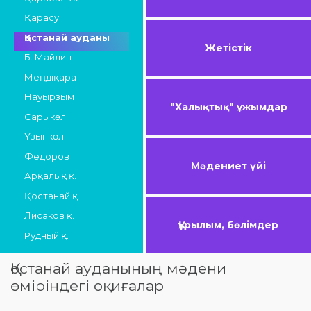
Қарасу
Қостанай ауданы
Жетістік
Б. Майлин
Меңдіқара
Науырзым
"Халықтық" ұжымдар
Сарыкөл
Ұзынкөл
Федоров
Мәдениет үйі
Арқалық қ.
Қостанай қ.
Лисаков қ.
Құрылым, бөлімдер
Рудный қ.
Қостанай ауданының мәдени
өміріндегі оқиғалар