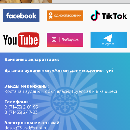
Байланыс ақпараттары:
Қостанай ауданының «Алтын дән» мәдениет үйі
Заңды мекенжайы:
Қостанай ауданы, Тобыл қаласы, Тәуелсіздік 61-а қөшесі
Телефоны:
8 (71455) 2-01-95
8 (71455) 2-17-83
Электронды мекен-жай:
dosug23iusd@mail.ru