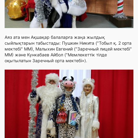
Аяз ата мен Ақшақар балаларға жаңа жылдық
сыйлықтарын табыстады: Пушкин Никита ("Тобыл қ. 2 орта
мектебі" ММ), Малыхин Евгений ("Заречный лицей мектебі"
ММ) және Кункабаев Айбол ("Мемлекеттік тілде
оқытылатын Заречный орта мектебі»).