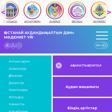
altynsarin
amangeldy
auliekol
denisov
jangeldin
ҚОСТАНАЙ АУДАНДЫҚ «АЛТЫН ДӘН»
МӘДЕНИЕТ ҮЙІ
RU
KZ
Алтынсарин
АҚПАРАТТЫҚ ПОРТАЛ
Амангелді
Әулиекөл
Денисов
Аудан жаңалығы
Жангелдин
Жітіқара
Қамысты
Біздің әртістер
Қарабалық