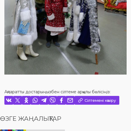
Ақпаратты достарыңызбен сілтеме арқылы бөлісіңіз:
Сілтемені көшіру
ӨЗГЕ ЖАҢАЛЫҚТАР