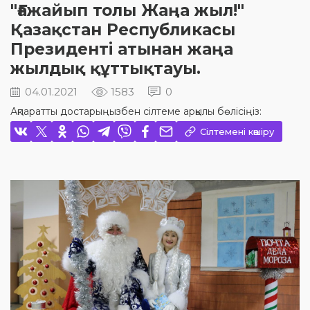
"Ғажайып толы Жаңа жыл!"
Қазақстан Республикасы
Президенті атынан жаңа
жылдық құттықтауы.
04.01.2021
1583
0
Ақпаратты достарыңызбен сілтеме арқылы бөлісіңіз:
Сілтемені көшіру