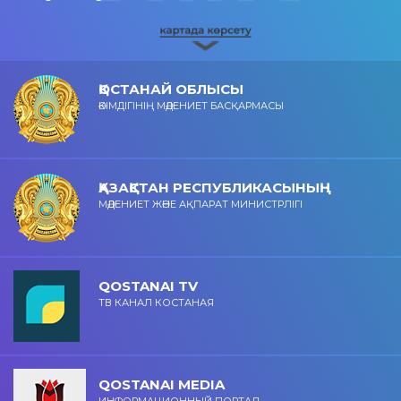
ҚОСТАНАЙ ОБЛЫСЫ
ӘКІМДІГІНІҢ МӘДЕНИЕТ БАСҚАРМАСЫ
ҚАЗАҚСТАН РЕСПУБЛИКАСЫНЫҢ
МӘДЕНИЕТ ЖӘНЕ АҚПАРАТ МИНИСТРЛІГІ
QOSTANAI TV
ТВ КАНАЛ КОСТАНАЯ
QOSTANAI MEDIA