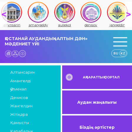
altynsarin
amangeldy
auliekol
denisov
jangeldin
ҚОСТАНАЙ АУДАНДЫҚ «АЛТЫН ДӘН»
МӘДЕНИЕТ ҮЙІ
RU
KZ
Алтынсарин
АҚПАРАТТЫҚ ПОРТАЛ
Амангелді
Әулиекөл
Денисов
Аудан жаңалығы
Жангелдин
Жітіқара
Қамысты
Біздің әртістер
Қарабалық