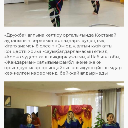
«Дружба» қалпына келтіру орталығында Қостанай
ауданының көркемөнерпаздары аудандық
кітапханамен бірлесіп «Өмірдің алтын күзі» атты
концерттік-ойын-сауық бағдарламасын өткізді.
«Арена чудес» халықтық цирк ұжымы, «Шабыт» тобы,
«Жайдарман» халықтық ансамблі және жеке
орындаушылар орындайтын ашық-түсті қойылымдар
кез-келген көрерменді бей-жай қалдырмады.