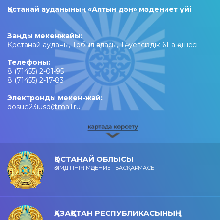
Қостанай ауданының «Алтын дән» мәдениет үйі
Заңды мекенжайы:
Қостанай ауданы, Тобыл қаласы, Тәуелсіздік 61-а қөшесі
Телефоны:
8 (71455) 2-01-95
8 (71455) 2-17-83
Электронды мекен-жай:
dosug23iusd@mail.ru
ҚОСТАНАЙ ОБЛЫСЫ
ӘКІМДІГІНІҢ МӘДЕНИЕТ БАСҚАРМАСЫ
ҚАЗАҚСТАН РЕСПУБЛИКАСЫНЫҢ