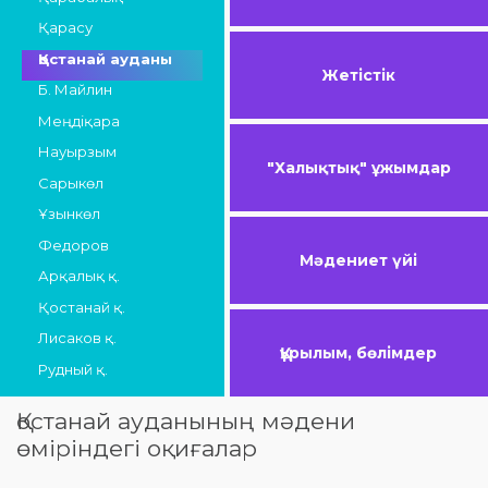
Қарасу
Қостанай ауданы
Жетістік
Б. Майлин
Меңдіқара
Науырзым
"Халықтық" ұжымдар
Сарыкөл
Ұзынкөл
Федоров
Мәдениет үйі
Арқалық қ.
Қостанай қ.
Лисаков қ.
Құрылым, бөлімдер
Рудный қ.
Қостанай ауданының мәдени
өміріндегі оқиғалар