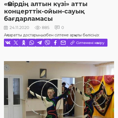
«Өмірдің алтын күзі» атты
концерттік-ойын-сауық
бағдарламасы
24.11.2020
885
0
Ақпаратты достарыңызбен сілтеме арқылы бөлісіңіз:
Сілтемені көшіру