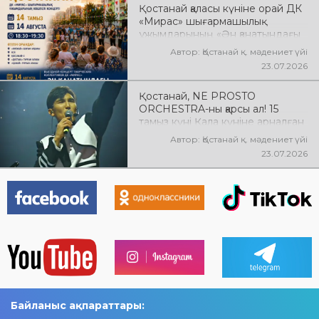
Қостанай қаласы күніне орай ДК
«Мирас» шығармашылық
ұжымдарының «Ән қанатындағы
Қостанай» көшпелі концерті
Автор: Қостанай қ. мәдениет үйі
өтеді! Баршаңызды мерекелік
23.07.2026
концертке шақырамыз!
Қостанай, NE PROSTO
ORCHESTRA-ны қарсы ал! 15
тамыз күні Қала күніне арналған
мерекелік концертте NE
Автор: Қостанай қ. мәдениет үйі
PROSTO ORCHESTRA өнер
23.07.2026
көрсетеді! @ne_prosto_orchestra
Байланыс ақпараттары: