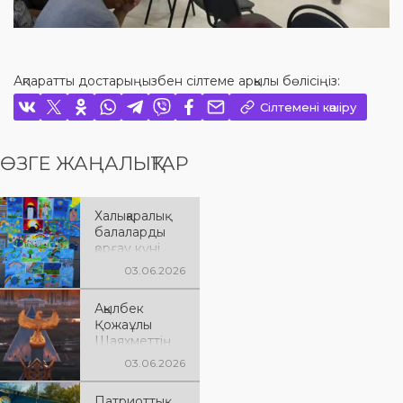
Ақпаратты достарыңызбен сілтеме арқылы бөлісіңіз:
Сілтемені көшіру
ӨЗГЕ ЖАҢАЛЫҚТАР
Халықаралық
балаларды
қорғау күні
03.06.2026
Ақылбек
Қожаұлы
Шаяхметтің
75 жас
03.06.2026
мерейтойына
арналған
Патриоттық