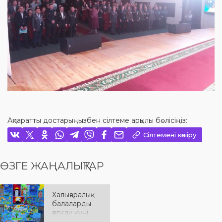
Ақпаратты достарыңызбен сілтеме арқылы бөлісіңіз:
Сілтемені көшіру
ӨЗГЕ ЖАҢАЛЫҚТАР
Халықаралық
балаларды
қорғау күні