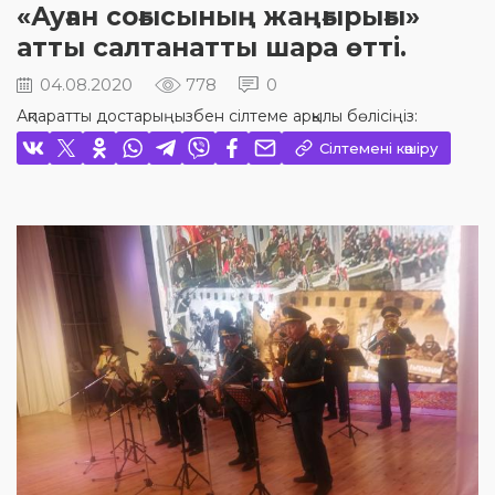
«Ауған соғысының жаңғырығы»
атты салтанатты шара өтті.
04.08.2020
778
0
Ақпаратты достарыңызбен сілтеме арқылы бөлісіңіз:
Сілтемені көшіру