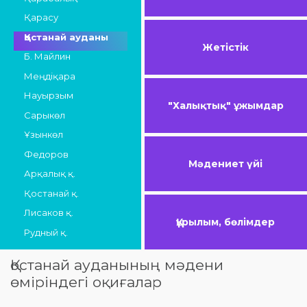
Қарасу
Қостанай ауданы
Жетістік
Б. Майлин
Меңдіқара
Науырзым
"Халықтық" ұжымдар
Сарыкөл
Ұзынкөл
Федоров
Мәдениет үйі
Арқалық қ.
Қостанай қ.
Лисаков қ.
Құрылым, бөлімдер
Рудный қ.
Қостанай ауданының мәдени
өміріндегі оқиғалар