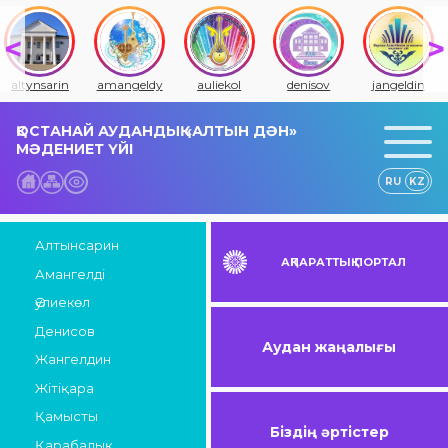
altynsarin
amangeldy
auliekol
denisov
jangeldin
ҚОСТАНАЙ АУДАНДЫҚ «АЛТЫН ДӘН»
МӘДЕНИЕТ ҮЙІ
RU
KZ
Алтынсарин
АҚПАРАТТЫҚ ПОРТАЛ
Амангелді
Әулиекөл
Денисов
Аудан жаңалығы
Жангелдин
Жітіқара
Қамысты
Біздің әртістер
Қарабалық