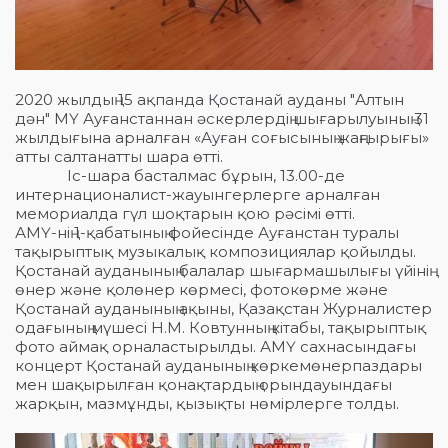
2020 жылдың 15 ақпанда Қостанай ауданы "Алтын
дән" МҮ Ауғанстаннан әскерлердің шығарылуының 31
жылдығына арналған «Ауған соғысының жаңғырығы»
атты салтанатты шара өтті.
Іс-шара басталмас бұрын, 13.00-де
интернационалист-жауынгерлерге арналған
мемориалда гүл шоқтарын қою рәсімі өтті.
АМҮ-нің 1-қабатының фойесінде Ауғанстан туралы
тақырыптық музыкалық композициялар қойылды.
Қостанай ауданының балалар шығармашылығы үйінің
өнер және қолөнер көрмесі, фотокөрме және
Қостанай ауданының ақыны, Қазақстан Журналистер
одағының мүшесі Н.М. Ковтунның кітабы, тақырыптық
фото аймақ орналастырылды. АМҮ сахнасындағы
концерт Қостанай ауданының көркемөнерпаздары
мен шақырылған қонақтардың орындауындағы
жарқын, мазмұнды, қызықты нөмірлерге толды.