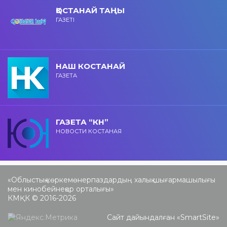
ҚОСТАНАЙ ТАҢЫ
ГАЗЕТІ
НАШ КОСТАНАЙ
ГАЗЕТА
ГАЗЕТА “КН”
НОВОСТИ КОСТАНАЯ
«Облыстық көркемөнерпаздардың халық шығармашылығы
мен кинобейнеқор орталығы»
КМҚК © 2016-2026
Сайт дайындалған «
SmartSite
»