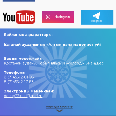
Байланыс ақпараттары:
Қостанай ауданының «Алтын дән» мәдениет үйі
Заңды мекенжайы:
Қостанай ауданы, Тобыл қаласы, Тәуелсіздік 61-а қөшесі
Телефоны:
8 (71455) 2-01-95
8 (71455) 2-17-83
Электронды мекен-жай:
dosug23iusd@mail.ru