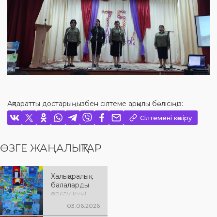
Ақпаратты достарыңызбен сілтеме арқылы бөлісіңіз:
Сілтемені көшіру
ӨЗГЕ ЖАҢАЛЫҚТАР
Халықаралық
балаларды
қорғау күні
03.06.2026