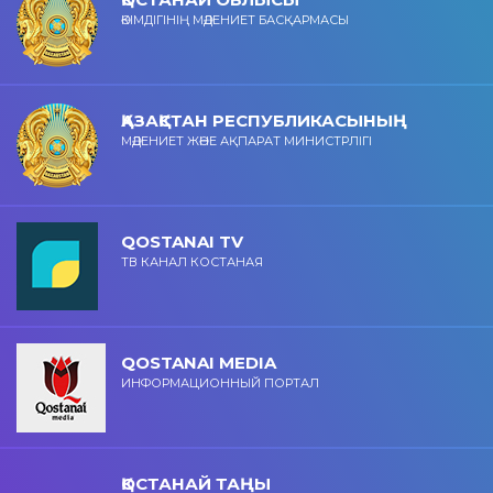
ӘКІМДІГІНІҢ МӘДЕНИЕТ БАСҚАРМАСЫ
ҚАЗАҚСТАН РЕСПУБЛИКАСЫНЫҢ
МӘДЕНИЕТ ЖӘНЕ АҚПАРАТ МИНИСТРЛІГІ
QOSTANAI TV
ТВ КАНАЛ КОСТАНАЯ
QOSTANAI MEDIA
ИНФОРМАЦИОННЫЙ ПОРТАЛ
ҚОСТАНАЙ ТАҢЫ