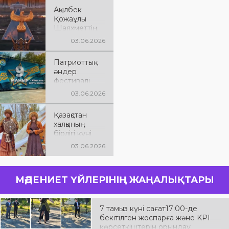
Ақылбек
Қожаұлы
Шаяхметтің
75 жас
03.06.2026
мерейтойына
арналған
Патриоттық
шығармашыл
әндер
ық кеші.
фестивалі
03.06.2026
Қазақстан
халқының
бірлігі күні
03.06.2026
МӘДЕНИЕТ ҮЙЛЕРІНІҢ ЖАҢАЛЫҚТАРЫ
7 тамыз күні сағат17:00-де
бекітілген жоспарға және KPI
көрсеткіштерін орындау