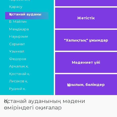
Қарасу
Қостанай ауданы
Жетістік
Б. Майлин
Меңдіқара
Науырзым
"Халықтық" ұжымдар
Сарыкөл
Ұзынкөл
Федоров
Мәдениет үйі
Арқалық қ.
Қостанай қ.
Лисаков қ.
Құрылым, бөлімдер
Рудный қ.
Қостанай ауданының мәдени
өміріндегі оқиғалар