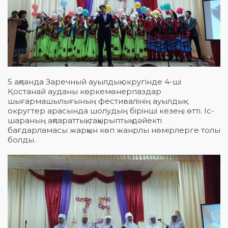
5 ақпанда Заречный ауылдық округінде 4-ші
Қостанай ауданы көркемөнерпаздар
шығармашылығының фестивалінің ауылдық
округтер арасында шолудың бірінші кезеңі өтті. Іс-
шараның ақпараттық, тақырыптық дәйекті
бағдарламасы жарқын көп жанрлы нөмірлерге толы
болды.