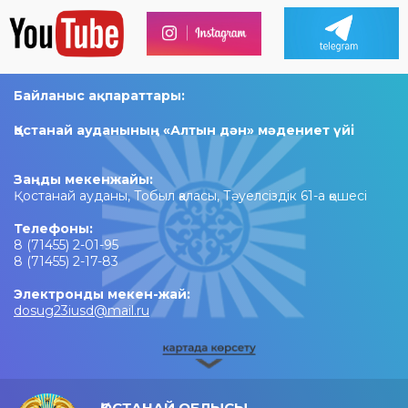
Байланыс ақпараттары:
Қостанай ауданының «Алтын дән» мәдениет үйі
Заңды мекенжайы:
Қостанай ауданы, Тобыл қаласы, Тәуелсіздік 61-а қөшесі
Телефоны:
8 (71455) 2-01-95
8 (71455) 2-17-83
Электронды мекен-жай:
dosug23iusd@mail.ru
ҚОСТАНАЙ ОБЛЫСЫ