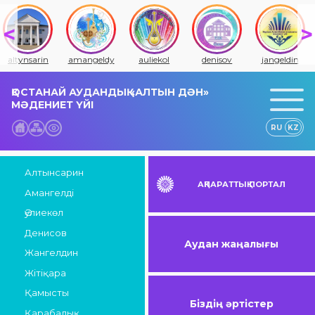
altynsarin
amangeldy
auliekol
denisov
jangeldin
ҚОСТАНАЙ АУДАНДЫҚ «АЛТЫН ДӘН»
МӘДЕНИЕТ ҮЙІ
RU
KZ
Алтынсарин
АҚПАРАТТЫҚ ПОРТАЛ
Амангелді
Әулиекөл
Денисов
Аудан жаңалығы
Жангелдин
Жітіқара
Қамысты
Біздің әртістер
Қарабалық