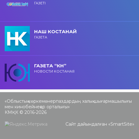
ГАЗЕТІ
НАШ КОСТАНАЙ
ГАЗЕТА
ГАЗЕТА “КН”
НОВОСТИ КОСТАНАЯ
«Облыстық көркемөнерпаздардың халық шығармашылығы
мен кинобейнеқор орталығы»
КМҚК © 2016-2026
Сайт дайындалған «
SmartSite
»