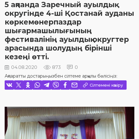
5 ақпанда Заречный ауылдық
округінде 4-ші Қостанай ауданы
көркемөнерпаздар
шығармашылығының
фестивалінің ауылдық округтер
арасында шолудың бірінші
кезеңі өтті.
04.08.2020
873
0
Ақпаратты достарыңызбен сілтеме арқылы бөлісіңіз:
Сілтемені көшіру