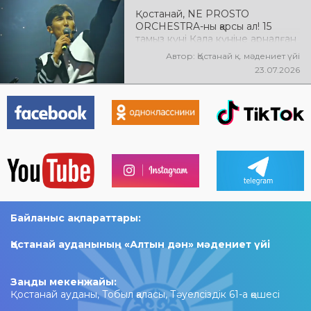
Қостанай, NE PROSTO
ORCHESTRA-ны қарсы ал! 15
тамыз күні Қала күніне арналған
мерекелік концертте NE
Автор: Қостанай қ. мәдениет үйі
PROSTO ORCHESTRA өнер
23.07.2026
көрсетеді! @ne_prosto_orchestra
Байланыс ақпараттары:
Қостанай ауданының «Алтын дән» мәдениет үйі
Заңды мекенжайы:
Қостанай ауданы, Тобыл қаласы, Тәуелсіздік 61-а қөшесі