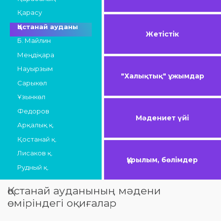
Қарасу
Қостанай ауданы
Жетістік
Б. Майлин
Меңдіқара
Науырзым
"Халықтық" ұжымдар
Сарыкөл
Ұзынкөл
Федоров
Мәдениет үйі
Арқалық қ.
Қостанай қ.
Лисаков қ.
Құрылым, бөлімдер
Рудный қ.
Қостанай ауданының мәдени
өміріндегі оқиғалар