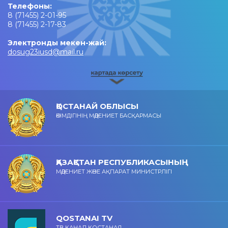
Телефоны:
8 (71455) 2-01-95
8 (71455) 2-17-83
Электронды мекен-жай:
dosug23iusd@mail.ru
ҚОСТАНАЙ ОБЛЫСЫ
ӘКІМДІГІНІҢ МӘДЕНИЕТ БАСҚАРМАСЫ
ҚАЗАҚСТАН РЕСПУБЛИКАСЫНЫҢ
МӘДЕНИЕТ ЖӘНЕ АҚПАРАТ МИНИСТРЛІГІ
QOSTANAI TV
ТВ КАНАЛ КОСТАНАЯ