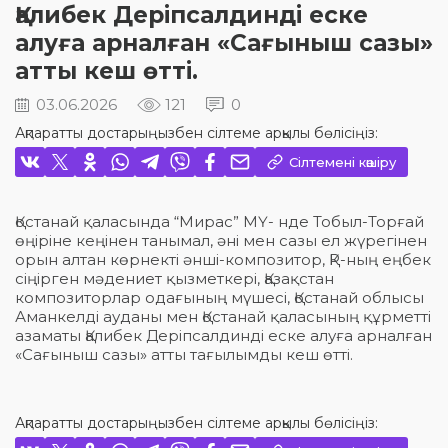
Қалибек Деріпсалдинді еске
алуға арналған «Сағыныш сазы»
атты кеш өтті.
03.06.2026
121
0
Ақпаратты достарыңызбен сілтеме арқылы бөлісіңіз:
Сілтемені көшіру
Қостанай қаласында “Мирас” МҮ- нде Тобыл-Торғай
өңіріне кеңінен танымал, әні мен сазы ел жүрегінен
орын алтан көрнекті әнші-композитор, ҚР-ның еңбек
сіңірген мәдениет қызметкері, Қазақстан
композиторлар одағының мүшесі, Қостанай облысы
Аманкелді ауданы мен Қостанай қаласының құрметті
азаматы Қалибек Деріпсалдинді еске алуға арналған
«Сағыныш сазы» атты тағылымды кеш өтті.
Ақпаратты достарыңызбен сілтеме арқылы бөлісіңіз: