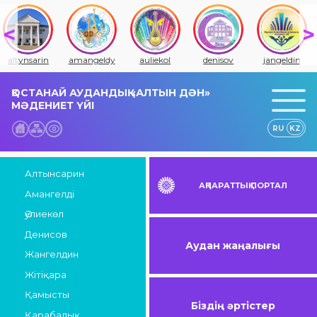
altynsarin
amangeldy
auliekol
denisov
jangeldin
ҚОСТАНАЙ АУДАНДЫҚ «АЛТЫН ДӘН»
МӘДЕНИЕТ ҮЙІ
RU
KZ
Алтынсарин
АҚПАРАТТЫҚ ПОРТАЛ
Амангелді
Әулиекөл
Денисов
Аудан жаңалығы
Жангелдин
Жітіқара
Қамысты
Біздің әртістер
Қарабалық