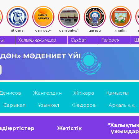
jitiqara
qamysty
qarabalyq1
qarasu
mailin
m
ры
Халықтық ұжымдар
Сұхбат
Галерея
Ш
 ДӘН» МӘДЕНИЕТ ҮЙІ
Денисов
Жангелдин
Жітіқара
Қамысты
Сарыкөл
Ұзынкөл
Федоров
Арқалық қ.
"Халықтық
здің әртістер
Жетістік
ұжымда