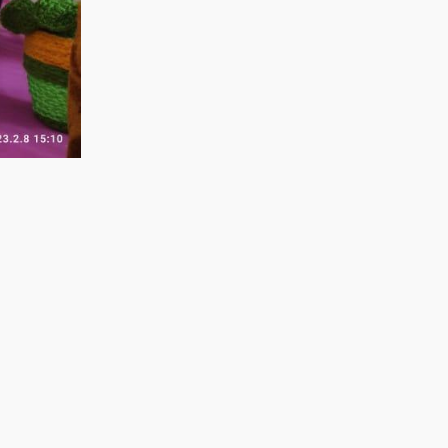
QOSTANAI TAŃY:
Қала күніне
дайындық
пысықталды