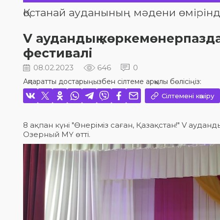
Қостанай ауданының мәдени өмірінд
V аудандық көркемөнерпазд
фестивалі
08.02.2023
646
0
Ақпаратты достарыңызбен сілтеме арқылы бөлісіңіз:
Сілтемені көшіру
8 ақпан күні "Өнеріміз саған, Қазақстан!" V ау
Озерный МҮ өтті.