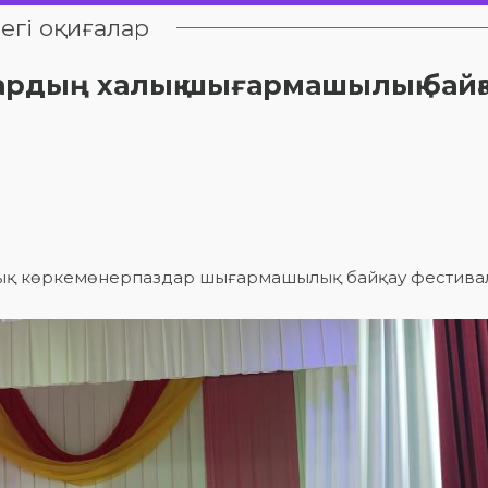
егі оқиғалар
ардың халық шығармашылық байқ
дандық көркемөнерпаздар шығармашылық байқау фестива