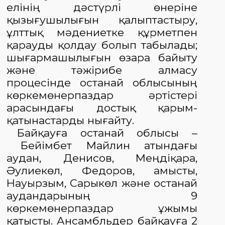
елінің дәстүрлі өнеріне
қызығушылығын қалыптастыру,
ұлттық мәдениетке құрметпен
қарауды қол
дау болып табылады;
шығармашылығын
өзара байыту
және тәжірибе алмасу
процесінде Қостанай облысының
көркемөнерпаздар әртістері
арасындағы достық қарым-
қатынастарды нығайту
.
Байқауға Қостанай облысы –
Бейімбет Майлин атындағы
аудан, Денисов, Меңдіқара,
Әулиекөл, Федоров, Қамысты,
Науырзым, Сарыкөл және Қостанай
аудандарының 9
көркемөнерпаздар ұжымы
қатысты. Ансамбльдер
байқауға
2