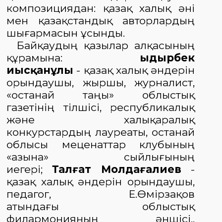
композициядан: қазақ халық әні
мен қазақстандық авторлардың
шығармасын ұсынды
.
Байқаудың қазылар алқасының
құрамына:
Қыдырбек
Қиысқанұлы
- қазақ халық әндері
н
орындаушы, жыршы, журналист,
«
Қостанай
таңы»
облыстық
газетінің тілшісі, республикалық
және халықаралық
конкурстардың лауреаты, Қоста
най
облысы меценаттар клубының
«
Қазы
на»
сыйлығының
иегері;
Талғат Молдағалиев
-
қазақ халық әндерін орындаушы,
педагог,
Е.Өмірзақов
атындағы
облыстық
филармония
ның
әншісі.
,