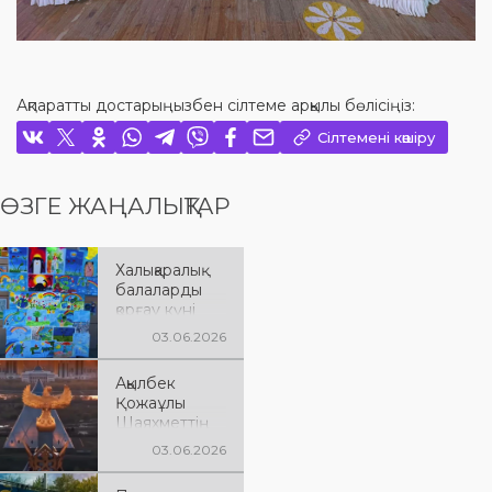
Ақпаратты достарыңызбен сілтеме арқылы бөлісіңіз:
Сілтемені көшіру
ӨЗГЕ ЖАҢАЛЫҚТАР
Халықаралық
балаларды
қорғау күні
03.06.2026
Ақылбек
Қожаұлы
Шаяхметтің
75 жас
03.06.2026
мерейтойына
арналған