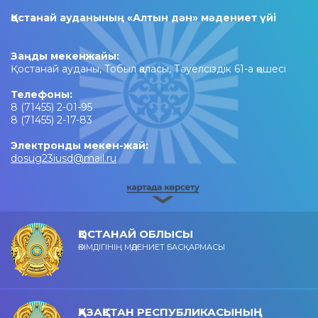
Қостанай ауданының «Алтын дән» мәдениет үйі
Заңды мекенжайы:
Қостанай ауданы, Тобыл қаласы, Тәуелсіздік 61-а қөшесі
Телефоны:
8 (71455) 2-01-95
8 (71455) 2-17-83
Электронды мекен-жай:
dosug23iusd@mail.ru
ҚОСТАНАЙ ОБЛЫСЫ
ӘКІМДІГІНІҢ МӘДЕНИЕТ БАСҚАРМАСЫ
ҚАЗАҚСТАН РЕСПУБЛИКАСЫНЫҢ