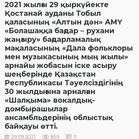
2021 жылғы 29 қыркүйекте
Қостанай ауданы Тобыл
қаласының «Алтын дән» АМҮ
«Болашаққа бағдар – рухани
жаңғыру» бағдарламалық
мақаласының «Дала фольклоры
мен музыкасының мың жылы»
арнайы жобасын іске асыру
шеңберінде Қазақстан
Республикасы Тәуелсіздігінің
30 жылдығына арналған
«Шалқыма» вокалдық-
домбырашылар
ансамбльдерінің облыстық
байқауы өтті.
29.09.2021
859
0