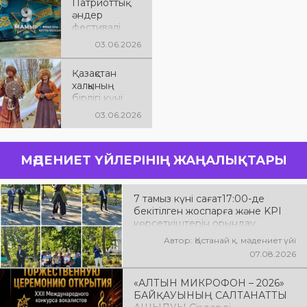
Патриоттық
шығармашыл
әндер
ық кеші.
фестивалі
03.06.2026
Қазақстан
халқының
бірлігі күні
03.06.2026
МӘДЕНИЕТ ҮЙЛЕРІНІҢ ЖАҢАЛЫҚТАРЫ
7 тамыз күні сағат17:00-де
бекітілген жоспарға және KPI
көрсеткіштерін орындау
аясында «Таза Қазақстан»
Автор: Қостанай қ. мәдениет үйі
экологиялық акциясына арналған
07.08.2026
көшпелі концерт Меңдіқара
ауданының Красная Пресня
«АЛТЫН МИКРОФОН – 2026»
ауылында өткізілді
БАЙҚАУЫНЫҢ САЛТАНАТТЫ