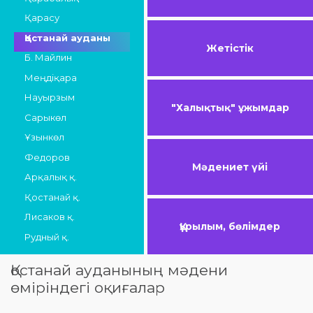
Қарасу
Қостанай ауданы
Жетістік
Б. Майлин
Меңдіқара
Науырзым
"Халықтық" ұжымдар
Сарыкөл
Ұзынкөл
Федоров
Мәдениет үйі
Арқалық қ.
Қостанай қ.
Лисаков қ.
Құрылым, бөлімдер
Рудный қ.
Қостанай ауданының мәдени
өміріндегі оқиғалар