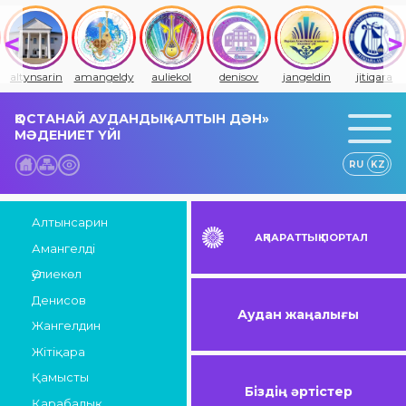
altynsarin
amangeldy
auliekol
denisov
jangeldin
jitiqara
ҚОСТАНАЙ АУДАНДЫҚ «АЛТЫН ДӘН»
МӘДЕНИЕТ ҮЙІ
RU
KZ
Алтынсарин
АҚПАРАТТЫҚ ПОРТАЛ
Амангелді
Әулиекөл
Денисов
Аудан жаңалығы
Жангелдин
Жітіқара
Қамысты
Біздің әртістер
Қарабалық