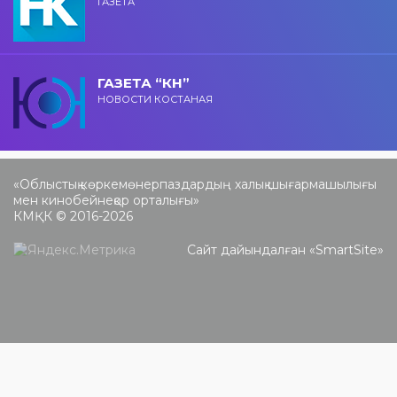
ГАЗЕТА
ГАЗЕТА “КН”
НОВОСТИ КОСТАНАЯ
«Облыстық көркемөнерпаздардың халық шығармашылығы
мен кинобейнеқор орталығы»
КМҚК © 2016-2026
Сайт дайындалған «
SmartSite
»