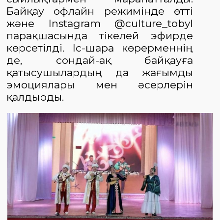
Байқау офлайн режимінде өтті
және Instagram @culture_tobyl
парақшасында тікелей эфирде
көрсетілді.
Іс-шара көрерменнің
де, сондай-ақ байқауға
қатысушылардың да жағымды
эмоциялары мен әсерлерін
қалдырды.