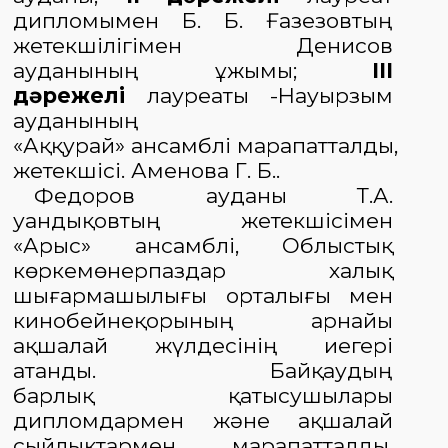
дипломымен Б. Б. Ғазезовтың
жетекшілігімен Денисов
ауданының ұжымы;
III
дәрежелі
лауреаты -Науырзым
ауданының
«Аққурай»
ансамблі
марапатталды
,
жет
екшісі
.
Аменова Г. Б..
Федоров
ауданы Т.А.
Қуандықовтың
жетекшісімен
«Арыс»
ансамблі
,
Облыстық
көркемөнерпаздар халық
шығармашы
лығы орталығы мен
кинобейнеқоры
ның арнайы
ақшалай жүлдесінің иегері
атанды.
Байқаудың
барлық
қатысушылары
дипломдармен және ақшалай
сыйлықтармен марапатталды.