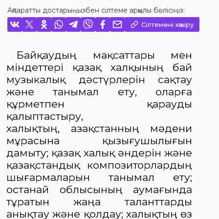
Ақпаратты достарыңызбен сілтеме арқылы бөлісіңіз:
Сілтемені көшіру
Байқаудың
мақсаттары мен
міндеттері қазақ халқының бай
музыкалық дәстүрлерін сақтау
және танымал ету, оларға
құрметпен қарауды
қалыптастыру,
халықтың
,
Қазақстанның мәдени
мұрасына қызығушылығын
дамыту; қазақ халық әндерін және
қазақстандық композиторлардың
шығармаларын танымал ету;
Қостанай облысының аумағында
тұратын жаңа таланттарды
анықтау және қолдау; халықтың өз