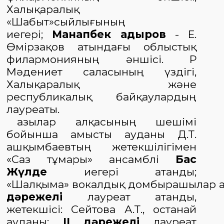
Халықаралық
«
Шабыт
»
сыйлығының
иегері;
Манапбек Қадыров
- Е.
Өмірзақов атындағы облыстық
филармонияның әншісі.
ҚР
Мәдениет саласының үздігі,
Халықаралық және
республикалық байқаулардың
лауреаты
.
Қазылар алқасының шешімі
бойынша Қамысты ауданы Д.Т
.
Қашқымбаевтың жетекшілігімен
«Саз тұмары»
ансамблі
Бас
Жүлде
иегері атанды;
«Шалқыма»
вокалды
қ
домбыра
шылар
а
дәрежелі
лауреат атанды,
жетекшісі:
Сейтова А.Т., Қостанай
ауданы;
II дәрежелі
лауреат