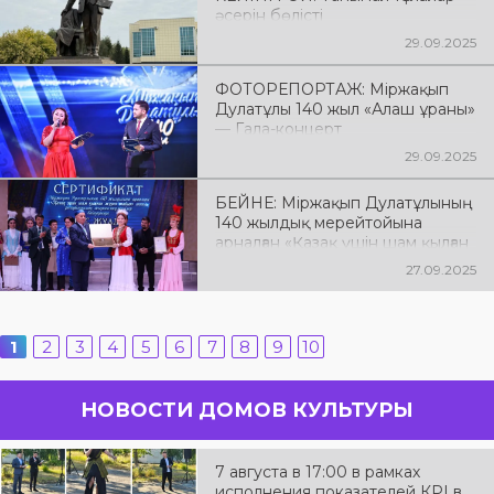
әсерін бөлісті
29.09.2025
ФОТОРЕПОРТАЖ: Міржақып
Дулатұлы 140 жыл «Алаш ұраны»
— Гала-концерт
29.09.2025
БЕЙНЕ: Міржақып Дулатұлының
140 жылдық мерейтойына
арналған «Қазақ үшін шам қылған
жүрек майын» атты
27.09.2025
республикалық жыршы-
термешілер байқауы
1
2
3
4
5
6
7
8
9
10
НОВОСТИ ДОМОВ КУЛЬТУРЫ
7 августа в 17:00 в рамках
исполнения показателей КРІ в