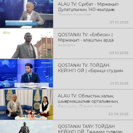
ALAU TV: Сұхбат - Міржақып
Дулатұлының 140-жылдығы.
Дәмер Қалқаев
07.10.2025
QOSTANAI TV: «Елбесік» |
Міржақып - алаштың арда
азаматы
03.10.2025
QOSTANAI TV: ТОЙДАН
КЕЙІНГІ ОЙ | «Бірінші студия»
01.10.2025
ALAU TV: Облыстық халық
шығармашылығы орталығының
басшысы Дәмер Қалқаев:
Міржақып Дулатұлының 140
30.09.2025
жылдығы жайлы
QOSTANAI TAŃY: ТОЙДАН
КЕЙІНГІ ОЙ. Танымал тұлғалар