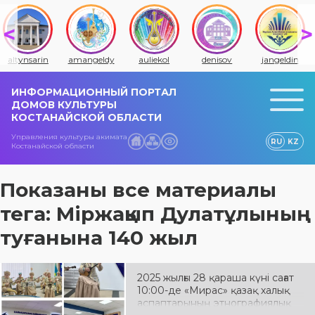
altynsarin
amangeldy
auliekol
denisov
jangeldin
ИНФОРМАЦИОННЫЙ ПОРТАЛ
ДОМОВ КУЛЬТУРЫ
КОСТАНАЙСКОЙ ОБЛАСТИ
Управления культуры акимата
RU
KZ
Костанайской области
Показаны все материалы
тега: Міржақып Дулатұлының
туғанына 140 жыл
2025 жылғы 28 қараша күні сағат
10:00-де «Мирас» қазақ халық
аспаптарының этнографиялық