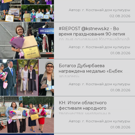
Автор: г. Костанай дом культуры
02.08.2026
#REPOST @kstnews.kz - Во
время празднования 90-летия
со дня основания Костанайской
области подвели итоги 38-го
Автор: г. Костанай дом культуры
фестиваля самодеятельного
01.08.2026
народного творчества
Ботагоз Дубирбаева
награждена медалью «Еңбек
ардагері»
Автор: г. Костанай дом культуры
01.08.2026
КН: Итоги областного
фестиваля народного
творчества: миллионы в
культуру
Автор: г. Костанай дом культуры
01.08.2026