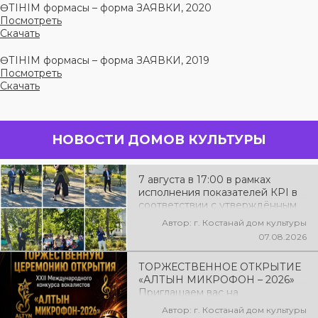
ӨТІНІМ формасы – форма ЗАЯВКИ, 2020
Посмотреть
Скачать
ӨТІНІМ формасы – форма ЗАЯВКИ, 2019
Посмотреть
Скачать
НОВОСТИ ДОМОВ КУЛЬТУРЫ
7 августа в 17:00 в рамках
исполнения показателей КРІ в
соответствии с утверждённым
планом состоялся выездной
Автор: г. Костанай дом культуры
концерт посвященной
07.08.2026
экологической акции «Таза
Казахстан». в Мендыкаринский
ТОРЖЕСТВЕННОЕ ОТКРЫТИЕ
район (п. Красная Пресня)
«АЛТЫН МИКРОФОН – 2026»
Приглашаем вас на
торжественную церемонию
Автор: г. Костанай дом культуры