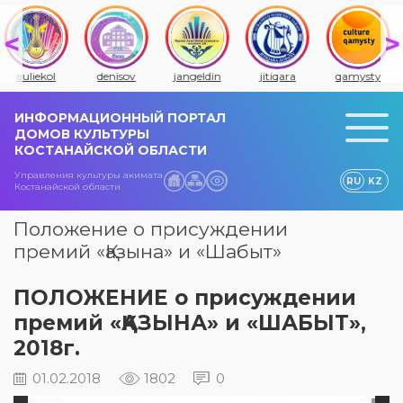
auliekol
denisov
jangeldin
jitiqara
qamysty
ИНФОРМАЦИОННЫЙ ПОРТАЛ
ДОМОВ КУЛЬТУРЫ
КОСТАНАЙСКОЙ ОБЛАСТИ
Управления культуры акимата
RU
KZ
Костанайской области
Положение о присуждении
премий «Қазына» и «Шабыт»
ПОЛОЖЕНИЕ о присуждении
премий «ҚАЗЫНА» и «ШАБЫТ»,
2018г.
01.02.2018
1802
0