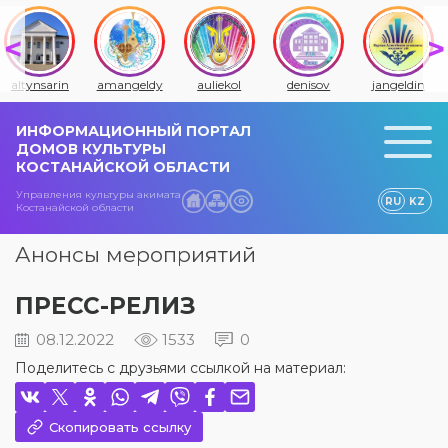
altynsarin
amangeldy
auliekol
denisov
jangeldin
ИНФОРМАЦИОННЫЙ ПОРТАЛ
ДОМОВ КУЛЬТУРЫ
КОСТАНАЙСКОЙ ОБЛАСТИ
Управления культуры акимата
RU
KZ
Костанайской области
Анонсы мероприятий
ПРЕСС-РЕЛИЗ
08.12.2022
1533
0
Поделитесь с друзьями ссылкой на материал:
Скопировать ссылку