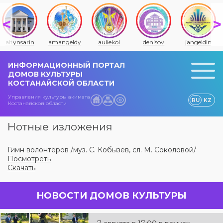
altynsarin
amangeldy
auliekol
denisov
jangeldin
ИНФОРМАЦИОННЫЙ ПОРТАЛ
ДОМОВ КУЛЬТУРЫ
КОСТАНАЙСКОЙ ОБЛАСТИ
Управления культуры акимата
RU
KZ
Костанайской области
Нотные изложения
Гимн волонтёров /муз. С. Кобызев, сл. М. Соколовой/
Посмотреть
Скачать
НОВОСТИ ДОМОВ КУЛЬТУРЫ