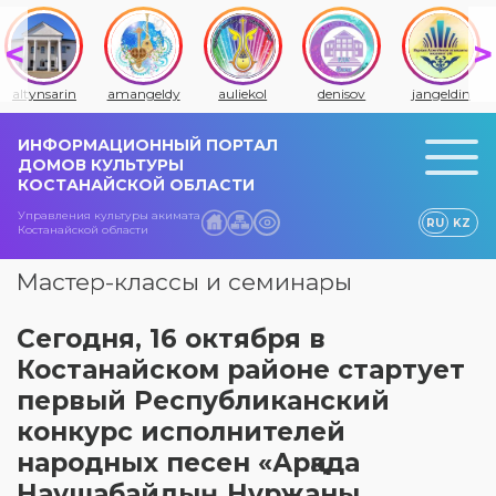
altynsarin
amangeldy
auliekol
denisov
jangeldin
ИНФОРМАЦИОННЫЙ ПОРТАЛ
ДОМОВ КУЛЬТУРЫ
КОСТАНАЙСКОЙ ОБЛАСТИ
Управления культуры акимата
RU
KZ
Костанайской области
Мастер-классы и семинары
Сегодня, 16 октября в
Костанайском районе стартует
первый Республиканский
конкурс исполнителей
народных песен «Арқада
Наушабайдың Нұржаны