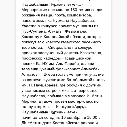
Наушабайдың Нұржаны өткен...».
Мероприятие посвящено 160-летию со дня
рождения певца, поэта, композитора,
нашего земляка Нуржана Наушабаева. ⠀
Участие в конкурсе примут музыканты из
Нур-Султана, Алматы, Жезказгана,
Кокшетау и Костанайской области, которые
покажут всю красоту казахского песенного
творчества. ⠀ Специально на конкурс
приехал заслуженный деятель Казахстана,
профессор кафедры «Традиционной
песни» КазНУ им. Аль-Фараби, жырши-
термеши, ученый-фольклорист Алмасбек
Алматов. ⠀ Вчера гость уже принял участие
во встрече с учениками Затобольской школы
им. Н. Наушабаева, где обсудил с другими
участниками встречи жизнь и творчество
Наушабаева, побывал в мавзолее И. Алтын
Марина, а также провел мастер-класс по
жанру «терме». ⠀ Конкурс «Арқада
Наушабайдың Нұржаны өткен...»
начинается сегодня, 16 октября, в 15:00 в
ДК «Алтын дән» Костанайского района и