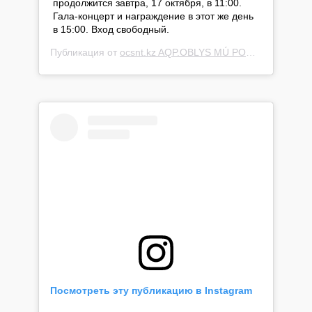
продолжится завтра, 17 октября, в 11:00.
Гала-концерт и награждение в этот же день
в 15:00. Вход свободный.
Публикация от
ocsnt.kz AQP.OBLYS MÚ PORTALY
(@cultu
Посмотреть эту публикацию в Instagram