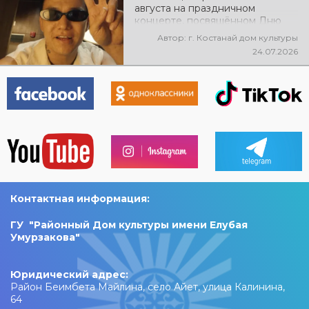
августа на праздничном
концерте, посвящённом Дню
города, выступит ALEM!
Автор: г. Костанай дом культуры
@xcialem
24.07.2026
Контактная информация:
ГУ "Районный Дом культуры имени Елубая
Умурзакова"​
Юридический адрес:
Район Беимбета Майлина, село Айет, улица Калинина,
64