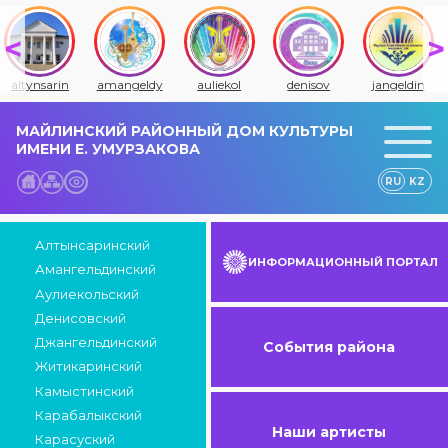
altynsarin
amangeldy
auliekol
denisov
jangeldin
МАЙЛИНСКИЙ РАЙОННЫЙ ДОМ КУЛЬТУРЫ
ИМЕНИ Е. УМУРЗАКОВА
RU
KZ
Алтынсаринский
ИНФОРМАЦИОННЫЙ ПОРТАЛ
Амангельдинский
Аулиекольский
Денисовский
Джангельдинский
События района
Житикаринский
Камыстинский
Карабалыкский
Наши артисты
Карасуский