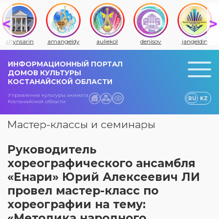
altynsarin
amangeldy
auliekol
denisov
jangeldin
ИНФОРМАЦИОННЫЙ ПОРТАЛ
ДОМОВ КУЛЬТУРЫ
КОСТАНАЙСКОЙ ОБЛАСТИ
Управления культуры акимата
RU
KZ
Костанайской области
Мастер-классы и семинары
Руководитель
хореографического ансамбля
«Енари» Юрий Алексеевич ЛИ
провел мастер-класс по
хореографии на тему:
«Методика народного