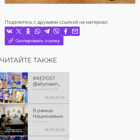
Поделитесь с друзьями ссылкой на материал:
Скопировать ссылку
ЧИТАЙТЕ ТАКЖЕ
#REPOST
@altynsarin_
madeniet16
июня в
16.06.2026
Районном
доме
В рамках
культуры
Национально
состоялся
го дня
семинар для
домбры
сельских
16.05.2026
началась
КДО на тему
подготовка к