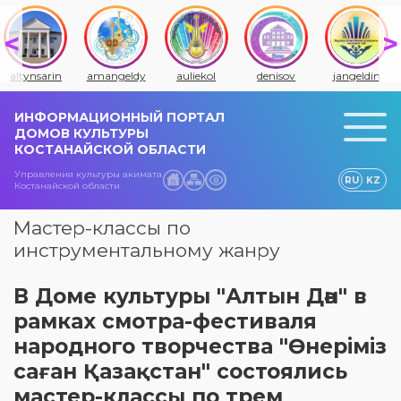
amangeldy
auliekol
denisov
jangeldin
jitiqara
ИНФОРМАЦИОННЫЙ ПОРТАЛ
ДОМОВ КУЛЬТУРЫ
КОСТАНАЙСКОЙ ОБЛАСТИ
Управления культуры акимата
RU
KZ
Костанайской области
Мастер-классы по
инструментальному жанру
В Доме культуры "Алтын Дән" в
рамках смотра-фестиваля
народного творчества "Өнеріміз
саған Қазақстан" состоялись
мастер-классы по трем