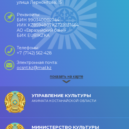
улица Лермонтова, 15
Реквизиты:
БИН 990340002744
ИИК KZ8594807KZT22031664
АО «Евразийский банк»
БИК EURIKZKA
Телефоны:
+7 (7142) 562-428
Электронная почта:
ocsnt.kz@mail.kz
УПРАВЛЕНИЕ КУЛЬТУРЫ
АКИМАТА КОСТАНАЙСКОЙ ОБЛАСТИ
МИНИСТЕРСТВО КУЛЬТУРЫ