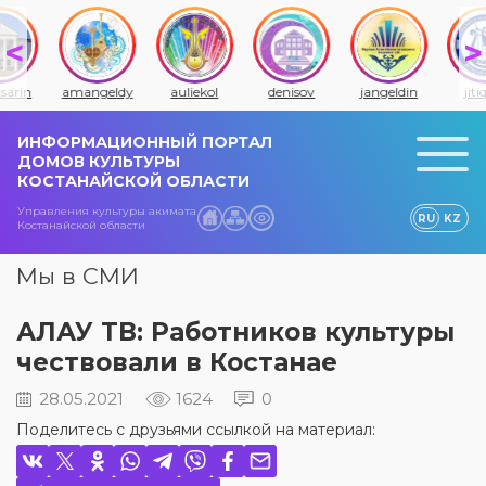
amangeldy
auliekol
denisov
jangeldin
jitiqara
ИНФОРМАЦИОННЫЙ ПОРТАЛ
ДОМОВ КУЛЬТУРЫ
КОСТАНАЙСКОЙ ОБЛАСТИ
Управления культуры акимата
RU
KZ
Костанайской области
Мы в СМИ
АЛАУ ТВ: Работников культуры
чествовали в Костанае
28.05.2021
1624
0
Поделитесь с друзьями ссылкой на материал: