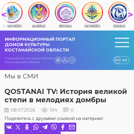
amangeldy
auliekol
denisov
jangeldin
jitiqara
ИНФОРМАЦИОННЫЙ ПОРТАЛ
ДОМОВ КУЛЬТУРЫ
КОСТАНАЙСКОЙ ОБЛАСТИ
Управления культуры акимата
RU
KZ
Костанайской области
Мы в СМИ
QOSTANAI TV: История великой
степи в мелодиях домбры
08.07.2026
194
0
Поделитесь с друзьями ссылкой на материал: