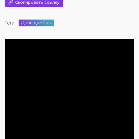
Скопировать ссылку
День домбры
Теги: