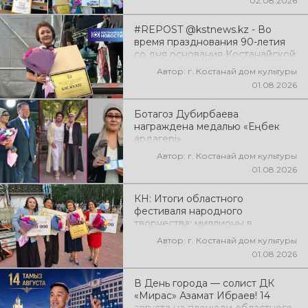
02.08.2026
#REPOST @kstnews.kz - Во
время празднования 90-летия
со дня основания Костанайской
области подвели итоги 38-го
Автор: г. Костанай дом культуры
фестиваля самодеятельного
01.08.2026
народного творчества
Ботагоз Дубирбаева
награждена медалью «Еңбек
ардагері»
Автор: г. Костанай дом культуры
01.08.2026
КН: Итоги областного
фестиваля народного
творчества: миллионы в
культуру
Автор: г. Костанай дом культуры
01.08.2026
В День города — солист ДК
«Мирас» Азамат Ибраев! 14