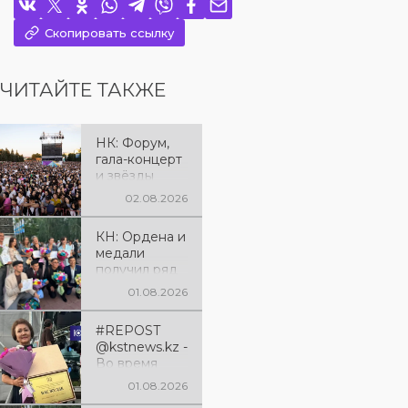
Скопировать ссылку
ЧИТАЙТЕ ТАКЖЕ
НК: Форум,
гала-концерт
и звёзды
эстрады: как
02.08.2026
отметили 90-
летие
КН: Ордена и
Костанайско
медали
й области
получил ряд
жителей
01.08.2026
региона к
юбилею
#REPOST
Костанайско
@kstnews.kz -
й области
Во время
праздновани
01.08.2026
я 90-летия со