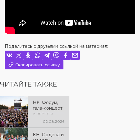
Поделитесь с друзьями ссылкой на материал:
Скопировать ссылку
ЧИТАЙТЕ ТАКЖЕ
НК: Форум,
гала-концерт
и звёзды
эстрады: как
02.08.2026
отметили 90-
летие
КН: Ордена и
Костанайско