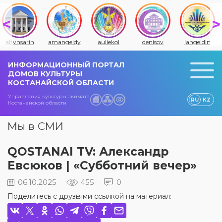
altynsarin
amangeldy
auliekol
denisov
jangeldin
ИНФОРМАЦИОННЫЙ ПОРТАЛ
ДОМОВ КУЛЬТУРЫ
КОСТАНАЙСКОЙ ОБЛАСТИ
Управления культуры акимата
RU
KZ
Костанайской области
Мы в СМИ
QOSTANAI TV: Александр
Евсюков | «Субботний вечер»
06.10.2025
455
0
Поделитесь с друзьями ссылкой на материал: