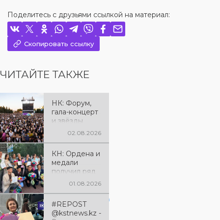
Поделитесь с друзьями ссылкой на материал:
Скопировать ссылку
ЧИТАЙТЕ ТАКЖЕ
НК: Форум,
гала-концерт
и звёзды
эстрады: как
02.08.2026
отметили 90-
летие
КН: Ордена и
Костанайско
медали
й области
получил ряд
жителей
01.08.2026
региона к
юбилею
View this post on Instagram
#REPOST
Костанайско
@kstnews.kz -
й области