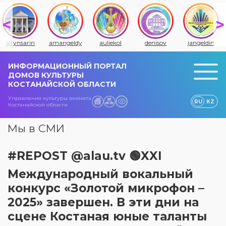
altynsarin
amangeldy
auliekol
denisov
jangeldin
ИНФОРМАЦИОННЫЙ ПОРТАЛ
ДОМОВ КУЛЬТУРЫ
КОСТАНАЙСКОЙ ОБЛАСТИ
Управления культуры акимата
RU
KZ
Костанайской области
Мы в СМИ
#REPOST @alau.tv 🟢XXI
Международный вокальный
конкурс «Золотой микрофон –
2025» завершен. В эти дни на
сцене Костаная юные таланты