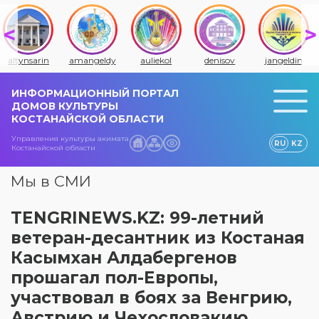
altynsarin
amangeldy
auliekol
denisov
jangeldin
ИНФОРМАЦИОННЫЙ ПОРТАЛ
ДОМОВ КУЛЬТУРЫ
КОСТАНАЙСКОЙ ОБЛАСТИ
Управления культуры акимата
RU
KZ
Костанайской области
Мы в СМИ
TENGRINEWS.KZ: 99-летний
ветеран-десантник из Костаная
Касымхан Алдабергенов
прошагал пол-Европы,
участвовал в боях за Венгрию,
Австрию и Чехословакию.