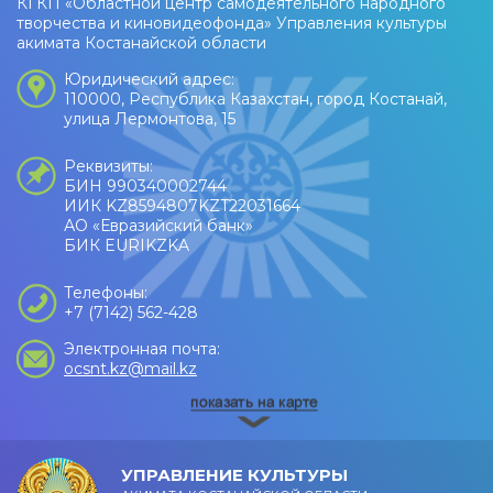
КГКП «Областной центр самодеятельного народного
творчества и киновидеофонда» Управления культуры
акимата Костанайской области
Юридический адрес:
110000, Республика Казахстан, город Костанай,
улица Лермонтова, 15
Реквизиты:
БИН 990340002744
ИИК KZ8594807KZT22031664
АО «Евразийский банк»
БИК EURIKZKA
Телефоны:
+7 (7142) 562-428
Электронная почта:
ocsnt.kz@mail.kz
УПРАВЛЕНИЕ КУЛЬТУРЫ