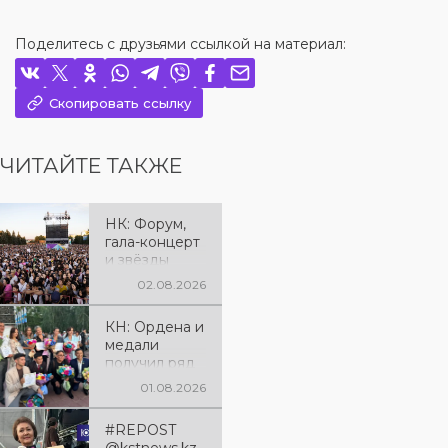
Поделитесь с друзьями ссылкой на материал:
Скопировать ссылку
ЧИТАЙТЕ ТАКЖЕ
НК: Форум,
гала-концерт
и звёзды
эстрады: как
02.08.2026
отметили 90-
летие
КН: Ордена и
Костанайско
медали
й области
получил ряд
жителей
01.08.2026
региона к
юбилею
#REPOST
Костанайско