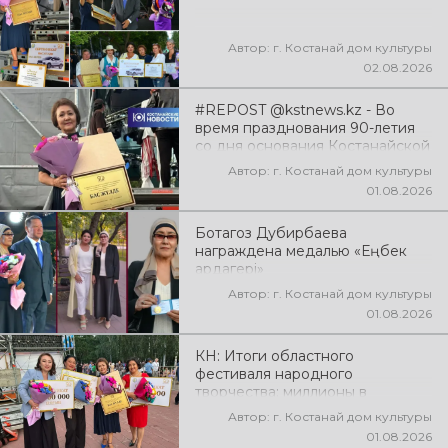
эмоции!
Автор: г. Костанай дом культуры
02.08.2026
#REPOST @kstnews.kz - Во
время празднования 90-летия
со дня основания Костанайской
области подвели итоги 38-го
Автор: г. Костанай дом культуры
фестиваля самодеятельного
01.08.2026
народного творчества
Ботагоз Дубирбаева
награждена медалью «Еңбек
ардагері»
Автор: г. Костанай дом культуры
01.08.2026
КН: Итоги областного
фестиваля народного
творчества: миллионы в
культуру
Автор: г. Костанай дом культуры
01.08.2026