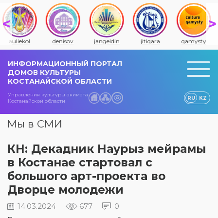
auliekol
denisov
jangeldin
jitiqara
qamysty
ИНФОРМАЦИОННЫЙ ПОРТАЛ
ДОМОВ КУЛЬТУРЫ
КОСТАНАЙСКОЙ ОБЛАСТИ
Управления культуры акимата
RU
KZ
Костанайской области
Мы в СМИ
КН: Декадник Наурыз мейрамы
в Костанае стартовал с
большого арт-проекта во
Дворце молодежи
14.03.2024
677
0