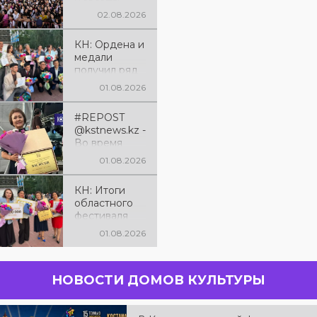
эстрады: как
02.08.2026
отметили 90-
летие
КН: Ордена и
Костанайско
медали
й области
получил ряд
жителей
01.08.2026
региона к
юбилею
#REPOST
Костанайско
@kstnews.kz -
й области
Во время
праздновани
01.08.2026
я 90-летия со
дня
КН: Итоги
основания
областного
Костанайско
фестиваля
й области
народного
подвели
01.08.2026
творчества:
итоги 38-го
миллионы в
фестиваля
культуру
самодеятель
НОВОСТИ ДОМОВ КУЛЬТУРЫ
ного
народного
творчества