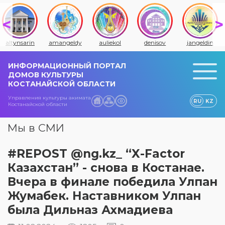
altynsarin
amangeldy
auliekol
denisov
jangeldin
ИНФОРМАЦИОННЫЙ ПОРТАЛ
ДОМОВ КУЛЬТУРЫ
КОСТАНАЙСКОЙ ОБЛАСТИ
Управления культуры акимата
RU
KZ
Костанайской области
Мы в СМИ
#REPOST @ng.kz_ “X-Factor
Казахстан” - снова в Костанае.
Вчера в финале победила Улпан
Жумабек. Наставником Улпан
была Дильназ Ахмадиева