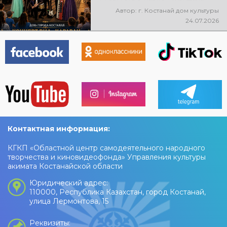
состоится праздничный
Автор: г. Костанай дом культуры
концерт ВИА «Караван»! Вас
24.07.2026
ждут любимые песни, живая
музыка, яркие эмоции и
праздничное настроение!
Контактная информация:
КГКП «Областной центр самодеятельного народного
творчества и киновидеофонда» Управления культуры
акимата Костанайской области
Юридический адрес:
110000, Республика Казахстан, город Костанай,
улица Лермонтова, 15
Реквизиты: