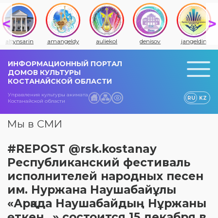
altynsarin
amangeldy
auliekol
denisov
jangeldin
ИНФОРМАЦИОННЫЙ ПОРТАЛ
ДОМОВ КУЛЬТУРЫ
КОСТАНАЙСКОЙ ОБЛАСТИ
Управления культуры акимата
RU
KZ
Костанайской области
Мы в СМИ
#REPOST @rsk.kostanay
Республиканский фестиваль
исполнителей народных песен
им. Нуржана Наушабайұлы
«Арқада Наушабайдың Нұржаны
өткен...» состоится 15 декабря в