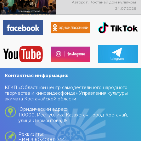
состоится праздничный
Автор: г. Костанай дом культуры
концерт ВИА «Караван»! Вас
24.07.2026
ждут любимые песни, живая
музыка, яркие эмоции и
праздничное настроение!
Контактная информация:
КГКП «Областной центр самодеятельного народного
творчества и киновидеофонда» Управления культуры
акимата Костанайской области
Юридический адрес:
110000, Республика Казахстан, город Костанай,
улица Лермонтова, 15
Реквизиты:
БИН 990340002744