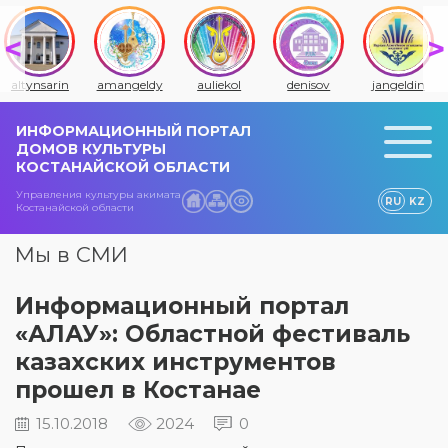
altynsarin
amangeldy
auliekol
denisov
jangeldin
ИНФОРМАЦИОННЫЙ ПОРТАЛ
ДОМОВ КУЛЬТУРЫ
КОСТАНАЙСКОЙ ОБЛАСТИ
Управления культуры акимата
RU
KZ
Костанайской области
Мы в СМИ
Информационный портал
«АЛАУ»: Областной фестиваль
казахских инструментов
прошел в Костанае
15.10.2018
2024
0