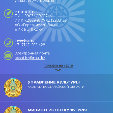
улица Лермонтова, 15
Реквизиты:
БИН 990340002744
ИИК KZ8594807KZT22031664
АО «Евразийский банк»
БИК EURIKZKA
Телефоны:
+7 (7142) 562-428
Электронная почта:
ocsnt.kz@mail.kz
УПРАВЛЕНИЕ КУЛЬТУРЫ
АКИМАТА КОСТАНАЙСКОЙ ОБЛАСТИ
МИНИСТЕРСТВО КУЛЬТУРЫ