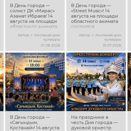
В День города —
В День города —
солист ДК «Мирас»
«Street Music»! 14
Азамат Ибраев! 14
августа на площади
августа на площади
областного акимата
областного акимата
состоится
состоится
концертная
Автор: г. Костанай дом
Автор: г. Костанай дом
концертная
программа
культуры
культуры
программа Азамата
молодёжных
01.08.2026
31.07.2026
Ибраева! Вас ждут
коллективов города
любимые песни,
«Street Music»! Вас
яркое выступление,
ждут современная
мощная энергия и
музыка, яркие
праздничное
выступления,
настроение!
мощная энергия и
праздничное
настроение!
В День города —
На празднике в
«Сағындым,
честь Дня города —
Қостанай»! 14 августа
духовой оркестр