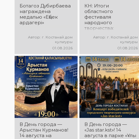
Ботагоз Дубирбаева
КН: Итоги
награждена
областного
медалью «Еңбек
фестиваля
ардагері»
народного
творчества:
миллионы в культуру
Автор: г. Костанай дом
Автор: г. Костанай дом
культуры
культуры
01.08.2026
01.08.2026
В День города —
В День города —
Арыстан Курманов!
«Jas star.kst»! 14
14 августа на
августа в парке «Ұлы