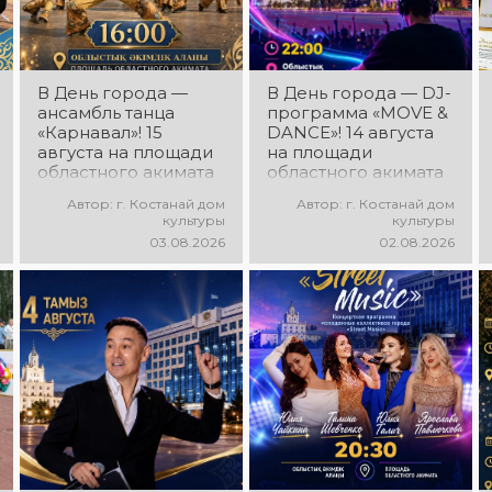
В День города —
В День города — DJ-
ансамбль танца
программа «MOVE &
«Карнавал»! 15
DANCE»! 14 августа
августа на площади
на площади
областного акимата
областного акимата
состоится
состоится
Автор: г. Костанай дом
Автор: г. Костанай дом
концертная
праздничная DJ-
культуры
культуры
программа
программа! Вас ждут
03.08.2026
02.08.2026
ансамбля танца
современные
«Карнавал»!
музыкальные хиты,
Руководитель
зажигательные
ансамбля — Шамиль
ритмы, мощная
Фахрутдинов. Вас
энергия и яркие
ждут зрелищные
эмоции!
хореографические
постановки, яркие
образы,
зажигательные
ритмы и
праздничное
настроение!