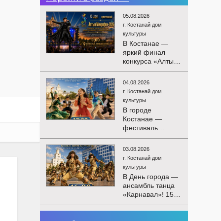
05.08.2026
г. Костанай дом
культуры
В Костанае —
яркий финал
конкурса «Алтын
Микрофон-2026»!
15 августа
04.08.2026
состоятся
г. Костанай дом
церемония
культуры
награждения
В городе
победителей и
Костанае —
гала-концерт
фестиваль
Международного
детского
конкурса
творчества
вокалистов! Вас
03.08.2026
«Алтын дән»! 15
ждут яркие
г. Костанай дом
августа на
выступления
культуры
площади
лучших
В День города —
областного
исполнителей,
ансамбль танца
акимата
незабываемые
«Карнавал»! 15
состоится
эмоции и особая
августа на
фестиваль
праздничная
площади
«Алтын дән» с
02.08.2026