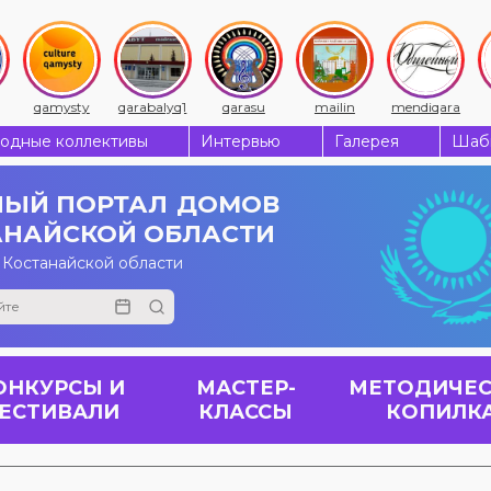
qamysty
qarabalyq1
qarasu
mailin
mendiqara
одные коллективы
Интервью
Галерея
Шабы
ЫЙ ПОРТАЛ
ДОМОВ
АНАЙСКОЙ ОБЛАСТИ
 Костанайской области
ОНКУРСЫ И
МАСТЕР-
МЕТОДИЧЕС
ЕСТИВАЛИ
КЛАССЫ
КОПИЛК