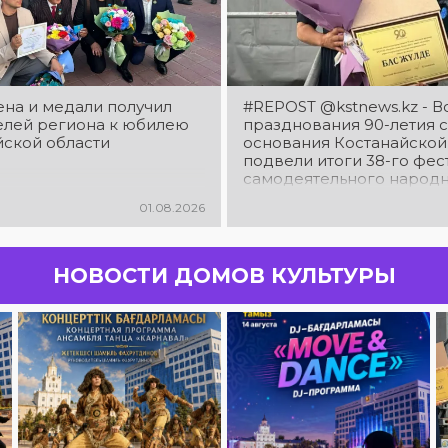
ена и медали получил
#REPOST @kstnews.kz - В
елей региона к юбилею
празднования 90-летия с
йской области
основания Костанайской
подвели итоги 38-го фес
самодеятельного народ
творчества
01.08.2026
НОВОСТИ ДОМОВ КУЛЬТУРЫ