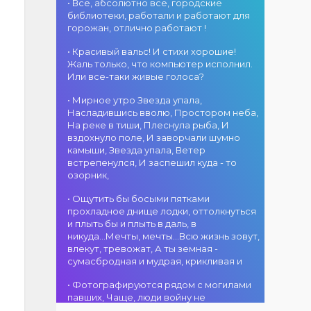
атмосфера!
областного
• Все, абсолютно все, городские
участием детских
г. Костанай дом
акимата
библиотеки, работали и работают для
творческих
культуры
состоится
горожан, отлично работают !
коллективов
В День города —
концертная
проекта «Даму
DJ-программа
программа
• Красивый вальс! И стихи хорошие!
бала»! Вас ждут
«MOVE &
ансамбля танца
Жаль только, что компьютер исполнил.
яркие
DANCE»! 14
«Карнавал»!
Или все-таки живые голоса?
выступления
августа на
Руководитель
02.08.2026
юных талантов,
площади
• Мирное утро Звезда упала,
ансамбля —
г. Костанай дом
прекрасные
областного
Насладившись вволю, Простором неба,
Шамиль
культуры
песни,
акимата
На реке в тиши, Плеснула рыба, И
Фахрутдинов. Вас
Костанай
зажигательные
состоится
вздохнуло поле, И заворчали шумно
ждут зрелищные
завоевал Гран-
танцы и
праздничная DJ-
камыши, Звезда упала, Ветер
хореографические
при
праздничное
программа! Вас
встрепенулся, И заспешил куда - то
постановки, яркие
настроение!
ждут
озорник,
образы,
современные
01.08.2026
зажигательные
музыкальные
г. Костанай дом
• Ощутить бы босыми пятками
ритмы и
хиты,
культуры
прохладное днище лодки, оттолкнуться
праздничное
зажигательные
#REPOST
и плыть бы и плыть в даль, в
настроение!
ритмы, мощная
@kstnews.kz - Во
никуда...Мечты, мечты...Всю жизнь зовут,
энергия и яркие
время
влекут, тревожат, А ты земная -
эмоции!
празднования 90-
сумасбродная и мудрая, крикливая и
летия со дня
01.08.2026
основания
• Фотографируются рядом с могилами
г. Костанай дом
Костанайской
павших, Чаще, люди войну не
культуры
области подвели
познавшие... Что ж я поодаль стою и