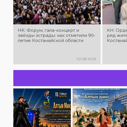
НК: Форум, гала-концерт и
КН: Орд
звёзды эстрады: как отметили 90-
ряд жит
летие Костанайской области
Костана
02.08.2026