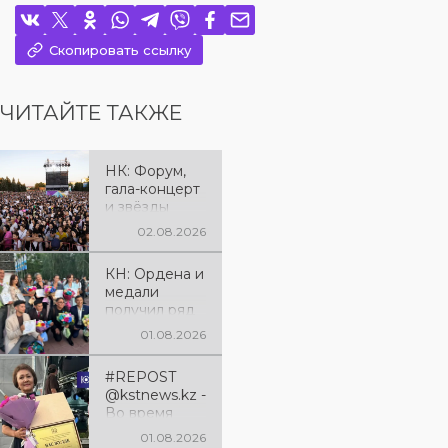
Скопировать ссылку
ЧИТАЙТЕ ТАКЖЕ
НК: Форум,
гала-концерт
и звёзды
эстрады: как
02.08.2026
отметили 90-
летие
КН: Ордена и
Костанайско
медали
й области
получил ряд
жителей
01.08.2026
региона к
юбилею
#REPOST
Костанайско
@kstnews.kz -
й области
Во время
праздновани
01.08.2026