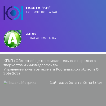
ГАЗЕТА “КН”
НОВОСТИ КОСТАНАЯ
АЛАУ
ТВ КАНАЛ КОСТАНАЯ
КГКП «Областной центр самодеятельного народного
творчества и киновидеофонда»
Управления культуры акимата Костанайской области ©
2016-2026
Сайт разработан в «
SmartSite
»