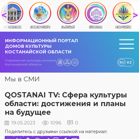
amangeldy
auliekol
denisov
jangeldin
jitiqara
ИНФОРМАЦИОННЫЙ ПОРТАЛ
ДОМОВ КУЛЬТУРЫ
КОСТАНАЙСКОЙ ОБЛАСТИ
Управления культуры акимата
RU
KZ
Костанайской области
Мы в СМИ
QOSTANAI TV: Сфера культуры
области: достижения и планы
на будущее
19.05.2023
1096
0
Поделитесь с друзьями ссылкой на материал: