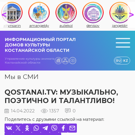
altynsarin
amangeldy
auliekol
denisov
jangeldin
ИНФОРМАЦИОННЫЙ ПОРТАЛ
ДОМОВ КУЛЬТУРЫ
КОСТАНАЙСКОЙ ОБЛАСТИ
Управления культуры акимата
RU
KZ
Костанайской области
Мы в СМИ
QOSTANAI.TV: МУЗЫКАЛЬНО,
ПОЭТИЧНО И ТАЛАНТЛИВО!
14.04.2022
1357
0
Поделитесь с друзьями ссылкой на материал: