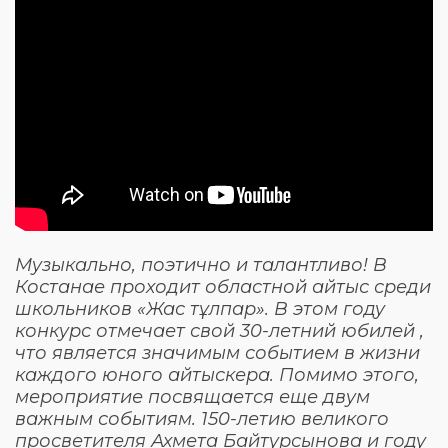
Музыкально, поэтично и талантливо! В
Костанае проходит областной айтыс среди
школьников «Жас тұлпар». В этом году
конкурс отмечает свой 30-летний юбилей ,
что является значимым событием в жизни
каждого юного айтыскера. Помимо этого,
мероприятие посвящается еще двум
важным событиям. 150-летию великого
просветителя Ахмета Байтурсынова и году