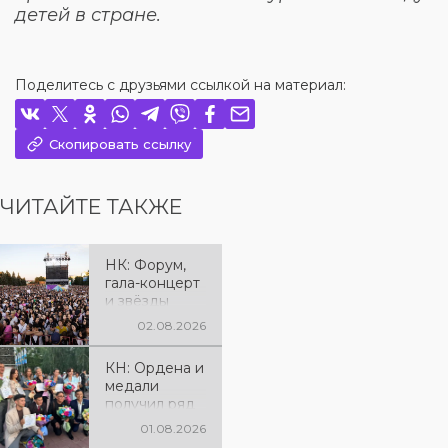
детей в стране.
Поделитесь с друзьями ссылкой на материал:
Скопировать ссылку
ЧИТАЙТЕ ТАКЖЕ
НК: Форум,
гала-концерт
и звёзды
эстрады: как
02.08.2026
отметили 90-
летие
КН: Ордена и
Костанайско
медали
й области
получил ряд
жителей
01.08.2026
региона к