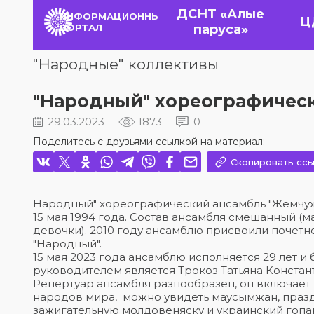
ДСНТ «Алые
ИНФОРМАЦИОННЫЙ
Ц
ПОРТАЛ
паруса»
"Народные" коллективы
"Народный" хореографичес
29.03.2023
1873
0
Поделитесь с друзьями ссылкой на материал:
Скопировать ссы
Народный" хореографический ансамбль "Жемчу
15 мая 1994 года. Состав ансамбля смешанный (м
девочки). 2010 году ансамблю присвоили почетн
"Народный".
15 мая 2023 года ансамблю исполняется 29 лет 
руководителем является Трокоз Татьяна Констан
Репертуар ансамбля разнообразен, он включает 
народов мира, можно увидеть маусымжан, праз
зажигательную молдовеняску и украинский гопак