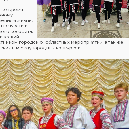
 же время
нному
щениям жизни,
тью чувств и
ого колорита,
фический
тником городских, областных мероприятий, а так же
нских и международных конкурсов.