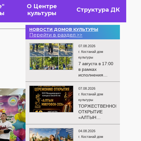
е"
О Центре
Структура ДК
вы
культуры
НОВОСТИ ДОМОВ КУЛЬТУРЫ
Перейти в раздел >>
07.08.2026
г. Костанай дом
культуры
7 августа в 17:00
в рамках
исполнения
показателей КРІ в
соответствии с
07.08.2026
утверждённым
г. Костанай дом
планом
культуры
состоялся
ТОРЖЕСТВЕННОЕ
выездной концерт
ОТКРЫТИЕ
посвященной
«АЛТЫН
экологической
МИКРОФОН –
акции «Таза
2026»
Казахстан». в
04.08.2026
Приглашаем вас
Мендыкаринский
г. Костанай дом
на