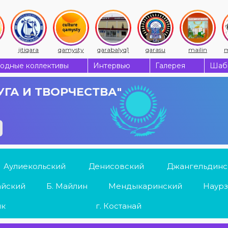
jitiqara
qamysty
qarabalyq1
qarasu
mailin
m
одные коллективы
Интервью
Галерея
Шабы
УГА И ТВОРЧЕСТВА"
Аулиекольский
Денисовский
Джангельдинс
айский
Б. Майлин
Мендыкаринский
Наурз
ык
г. Костанай