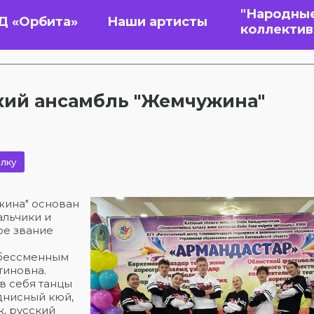
"Народны
Д «Орбита»
Наши артисты
коллекти
кий ансамбль "Жемчужина"
лку
жина" основан
альчики и
ое звание
и бессменным
тиновна.
в себя танцы
днисный кюй,
, русский