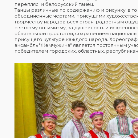
перепляс и белорусский танец.
Танцы различные по содержанию и рисунку, в то
объединенные чертами, присущими художестве
творчеству народов всех стран: радостным ощу
светлому оптимизму, за душевность и искреннос
обаятельной простотой, сохранением национальн
присущего культуре каждого народа. Хореогра
ансамбль "Жемчужина" является постоянным учас
победителем городских, областных, республика