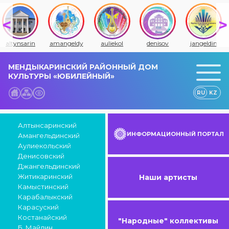
altynsarin
amangeldy
auliekol
denisov
jangeldin
МЕНДЫКАРИНСКИЙ РАЙОННЫЙ ДОМ
КУЛЬТУРЫ «ЮБИЛЕЙНЫЙ»
RU
KZ
Алтынсаринский
ИНФОРМАЦИОННЫЙ ПОРТАЛ
Амангельдинский
Аулиекольский
Денисовский
Джангельдинский
Житикаринский
Наши артисты
Камыстинский
Карабалыкский
Карасуский
Костанайский
"Народные" коллективы
Б. Майлин