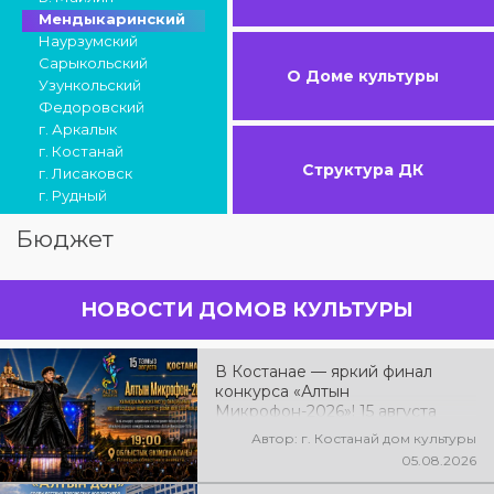
Мендыкаринский
Наурзумский
Сарыкольский
О Доме культуры
Узункольский
Федоровский
г. Аркалык
г. Костанай
Структура ДК
г. Лисаковск
г. Рудный
Бюджет
НОВОСТИ ДОМОВ КУЛЬТУРЫ
В Костанае — яркий финал
конкурса «Алтын
Микрофон-2026»! 15 августа
состоятся церемония
Автор: г. Костанай дом культуры
награждения победителей и
05.08.2026
гала-концерт Международного
конкурса вокалистов! Вас ждут