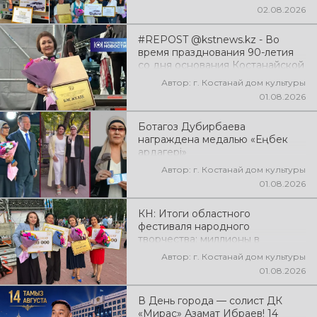
02.08.2026
#REPOST @kstnews.kz - Во
время празднования 90-летия
со дня основания Костанайской
области подвели итоги 38-го
Автор: г. Костанай дом культуры
фестиваля самодеятельного
01.08.2026
народного творчества
Ботагоз Дубирбаева
награждена медалью «Еңбек
ардагері»
Автор: г. Костанай дом культуры
01.08.2026
КН: Итоги областного
фестиваля народного
творчества: миллионы в
культуру
Автор: г. Костанай дом культуры
01.08.2026
В День города — солист ДК
«Мирас» Азамат Ибраев! 14