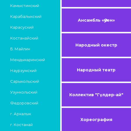
Камыстинский
Карабалыкский
Ансамбль «Әуен»
Карасуский
Костанайский
Народный окестр
Б. Майлин
Мендыкаринский
Народный театр
Наурзумский
Сарыкольский
Узункольский
Коллектив "Гүлдер-ай"
Федоровский
г. Аркалык
Хореография
г. Костанай