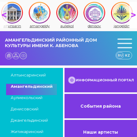
altynsarin
amangeldy
auliekol
denisov
jangeldin
АМАНГЕЛЬДИНСКИЙ РАЙОННЫЙ ДОМ
КУЛЬТУРЫ ИМЕНИ К. АБЕНОВА
RU
KZ
Алтынсаринский
ИНФОРМАЦИОННЫЙ ПОРТАЛ
Амангельдинский
Аулиекольский
События района
Денисовский
Джангельдинский
Житикаринский
Наши артисты