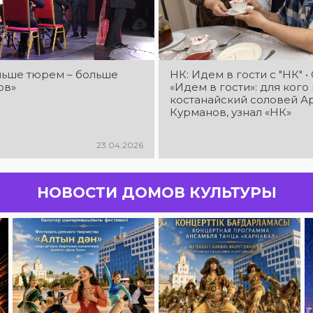
ньше тюрем – больше
НК: Идем в гости с "НК" 
ов»
«Идем в гости»: для кого
костанайский соловей А
Курманов, узнал «НК»
23.04.2026
НОВОСТИ ДОМОВ КУЛЬТУРЫ