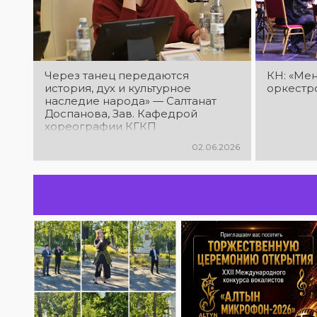
Через танец передаются
КН: «Ме
история, дух и культурное
оркестр
наследие народа» — Салтанат
Доспанова, Зав. Кафедрой
хореографии КГКП
«Костанайского педагогического
02.06.2026
колледжа» лауреат премии клуба
меценатов Костанайской области,
лауреат международных и
республиканских конкурсов