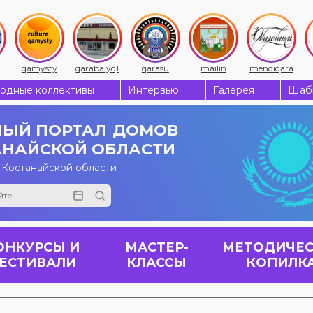
qamysty
qarabalyq1
qarasu
mailin
mendiqara
одные коллективы
Интервью
Галерея
Шабы
ЫЙ ПОРТАЛ
ДОМОВ
АНАЙСКОЙ ОБЛАСТИ
 Костанайской области
ОНКУРСЫ И
МАСТЕР-
МЕТОДИЧЕС
ЕСТИВАЛИ
КЛАССЫ
КОПИЛК