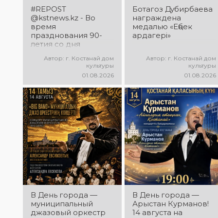
большого
#REPOST
Ботагоз Дубирбаева
вокального
@kstnews.kz - Во
награждена
состязания!
время
медалью «Еңбек
Приходите
празднования 90-
ардагері»
поддержать
летия со дня
талантливых
основания
Автор: г. Костанай дом
Автор: г. Костанай дом
исполнителей!
Костанайской
культуры
культуры
области подвели
01.08.2026
01.08.2026
итоги 38-го
фестиваля
самодеятельного
народного
творчества
В День города —
В День города —
муниципальный
Арыстан Курманов!
джазовый оркестр
14 августа на