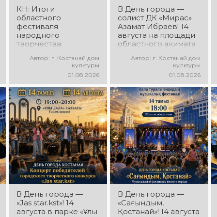
КН: Итоги
В День города —
областного
солист ДК «Мирас»
фестиваля
Азамат Ибраев! 14
народного
августа на площади
творчества:
областного акимата
миллионы в культуру
состоится
Автор: г. Костанай дом
Автор: г. Костанай дом
концертная
культуры
культуры
программа Азамата
01.08.2026
01.08.2026
Ибраева! Вас ждут
любимые песни,
яркое выступление,
мощная энергия и
праздничное
настроение!
В День города —
В День города —
«Jas star.kst»! 14
«Сағындым,
августа в парке «Ұлы
Қостанай»! 14 августа