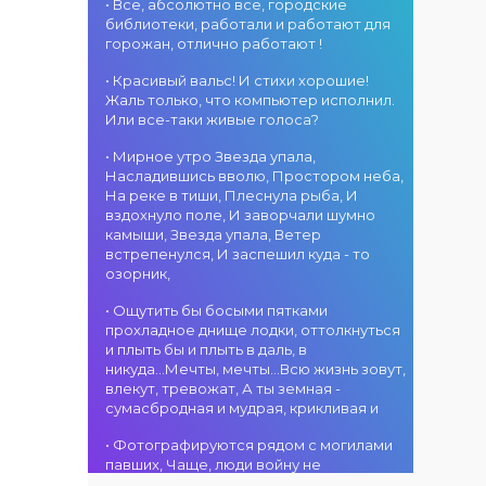
«Алтын дән»! 15
• Все, абсолютно все, городские
«Алтын
г. Костанай дом
августа на
библиотеки, работали и работают для
микрофон –
культуры
площади
горожан, отлично работают !
2026»! В этот
В День города —
областного
день талантливые
ансамбль танца
акимата
• Красивый вальс! И стихи хорошие!
исполнители из
«Карнавал»! 15
состоится
Жаль только, что компьютер исполнил.
разных стран
августа на
фестиваль
Или все-таки живые голоса?
встретятся на
площади
«Алтын дән» с
02.08.2026
одной площадке,
областного
• Мирное утро Звезда упала,
участием детских
г. Костанай дом
чтобы открыть
акимата
Насладившись вволю, Простором неба,
творческих
культуры
яркий праздник
состоится
На реке в тиши, Плеснула рыба, И
коллективов
В День города —
музыки и
концертная
вздохнуло поле, И заворчали шумно
проекта «Даму
DJ-программа
творчества.
программа
камыши, Звезда упала, Ветер
бала»! Вас ждут
«MOVE &
Станьте
ансамбля танца
встрепенулся, И заспешил куда - то
яркие
DANCE»! 14
свидетелями
«Карнавал»!
озорник,
выступления
августа на
начала большого
Руководитель
02.08.2026
юных талантов,
площади
вокального
ансамбля —
г. Костанай дом
• Ощутить бы босыми пятками
прекрасные
областного
состязания!
Шамиль
культуры
прохладное днище лодки, оттолкнуться
песни,
акимата
Приходите
Фахрутдинов. Вас
Костанай
и плыть бы и плыть в даль, в
зажигательные
состоится
поддержать
ждут зрелищные
завоевал Гран-
никуда...Мечты, мечты...Всю жизнь зовут,
танцы и
праздничная DJ-
талантливых
хореографические
при
влекут, тревожат, А ты земная -
праздничное
программа! Вас
исполнителей!
постановки, яркие
сумасбродная и мудрая, крикливая и
настроение!
ждут
образы,
современные
01.08.2026
зажигательные
• Фотографируются рядом с могилами
музыкальные
г. Костанай дом
ритмы и
павших, Чаще, люди войну не
хиты,
культуры
праздничное
познавшие... Что ж я поодаль стою и