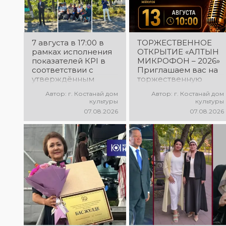
7 августа в 17:00 в
ТОРЖЕСТВЕННОЕ
рамках исполнения
ОТКРЫТИЕ «АЛТЫН
показателей КРІ в
МИКРОФОН – 2026»
соответствии с
Приглашаем вас на
утверждённым
торжественную
планом состоялся
церемонию
Автор: г. Костанай дом
Автор: г. Костанай дом
выездной концерт
открытия XXII
культуры
культуры
посвященной
Международного
07.08.2026
07.08.2026
экологической
конкурса
акции «Таза
вокалистов «Алтын
Казахстан». в
микрофон – 2026»! В
Мендыкаринский
этот день
район (п. Красная
талантливые
Пресня)
исполнители из
разных стран
встретятся на одной
площадке, чтобы
открыть яркий
праздник музыки и
творчества. Станьте
свидетелями начала