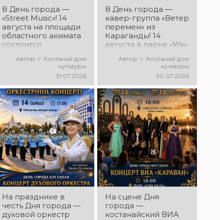
Дня города
В День города —
В День города —
Костаная
«Street Music»! 14
кавер-группа «Ветер
состоится
августа на площади
перемен» из
выездной концерт
областного акимата
Караганды! 14
творческих
состоится
августа в парке «Ұлы
коллективов ДК
концертная
Дала» состоится
«Мирас» «Ән
Автор: г. Костанай дом
Автор: г. Костанай дом
программа
концерт,
қанатындағы
культуры
культуры
молодёжных
посвящённый
Қостанай»!
31.07.2026
30.07.2026
коллективов города
творчеству Юрия
Приглашаем всех
«Street Music»! Вас
Шатунова и группы
на праздничную
ждут современная
«Ласковый май»! Вас
концертную
музыка, яркие
ждут любимые
программу!
выступления,
песни, тёплые
мощная энергия и
воспоминания и
праздничное
особая музыкальная
настроение!
атмосфера!
На празднике в
На сцене Дня
честь Дня города —
города —
духовой оркестр
костанайский ВИА