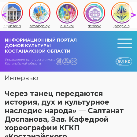
amangeldy
auliekol
denisov
jangeldin
jitiqara
ИНФОРМАЦИОННЫЙ ПОРТАЛ
ДОМОВ КУЛЬТУРЫ
КОСТАНАЙСКОЙ ОБЛАСТИ
Управления культуры акимата
RU
KZ
Костанайской области
Интервью
Через танец передаются
история, дух и культурное
наследие народа» — Салтанат
Доспанова, Зав. Кафедрой
хореографии КГКП
«Костанайского