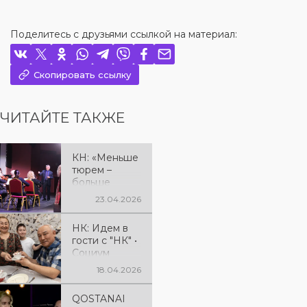
Поделитесь с друзьями ссылкой на материал:
Скопировать ссылку
ЧИТАЙТЕ ТАКЖЕ
КН: «Меньше
тюрем –
больше
оркестров»
23.04.2026
НК: Идем в
гости с "НК" •
Социум
«Идем в
18.04.2026
гости»: для
кого поет
QOSTANAI
костанайский