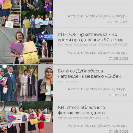
эмоции!
Автор: г. Костанай дом культуры
02.08.2026
#REPOST @kstnews.kz - Во
время празднования 90-летия
со дня основания Костанайской
области подвели итоги 38-го
Автор: г. Костанай дом культуры
фестиваля самодеятельного
01.08.2026
народного творчества
Ботагоз Дубирбаева
награждена медалью «Еңбек
ардагері»
Автор: г. Костанай дом культуры
01.08.2026
КН: Итоги областного
фестиваля народного
творчества: миллионы в
культуру
Автор: г. Костанай дом культуры
01.08.2026