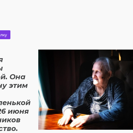
лку
я
ы
й. Она
ну этим
ленькой
 26 июня
ников
ство.