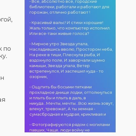
атмосфера!
областного
• Все, абсолютно все, городские
участием детских
г. Костанай дом
акимата
библиотеки, работали и работают для
творческих
культуры
состоится
горожан, отлично работают !
коллективов
В День города —
концертная
гой,
проекта «Даму
DJ-программа
программа
• Красивый вальс! И стихи хорошие!
бала»! Вас ждут
«MOVE &
ансамбля танца
Жаль только, что компьютер исполнил.
яркие
DANCE»! 14
«Карнавал»!
Или все-таки живые голоса?
выступления
августа на
Руководитель
02.08.2026
юных талантов,
площади
• Мирное утро Звезда упала,
ансамбля —
г. Костанай дом
прекрасные
областного
к по
Насладившись вволю, Простором неба,
Шамиль
культуры
песни,
акимата
ку.
На реке в тиши, Плеснула рыба, И
Фахрутдинов. Вас
Костанай
зажигательные
состоится
вздохнуло поле, И заворчали шумно
ждут зрелищные
завоевал Гран-
танцы и
праздничная DJ-
камыши, Звезда упала, Ветер
хореографические
при
праздничное
программа! Вас
встрепенулся, И заспешил куда - то
постановки, яркие
настроение!
ждут
ин
озорник,
образы,
современные
01.08.2026
зажигательные
музыкальные
г. Костанай дом
• Ощутить бы босыми пятками
ритмы и
хиты,
культуры
прохладное днище лодки, оттолкнуться
праздничное
зажигательные
#REPOST
и плыть бы и плыть в даль, в
ая
настроение!
ритмы, мощная
@kstnews.kz - Во
никуда...Мечты, мечты...Всю жизнь зовут,
энергия и яркие
время
влекут, тревожат, А ты земная -
эмоции!
празднования 90-
сумасбродная и мудрая, крикливая и
летия со дня
01.08.2026
основания
• Фотографируются рядом с могилами
г. Костанай дом
Костанайской
павших, Чаще, люди войну не
культуры
области подвели
познавшие... Что ж я поодаль стою и