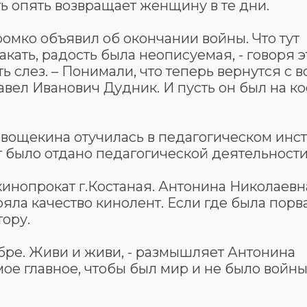
ять опять возвращает женщину в те дни.
громко объявил об окончании войны. Что тут
кать, радость была неописуемая, - говоря э
ь слез. – Понимали, что теперь вернутся с 
ел Иванович Дудник. И пусть он был на ко
ощекина отучилась в педагогическом инст
т было отдано педагогической деятельности
 кинопрокат г.Костаная. Антонина Николаевн
ла качество кинолент. Если где была порв
тору.
добре. Живи и живи, - размышляет Антонина
амое главное, чтобы был мир и не было войны