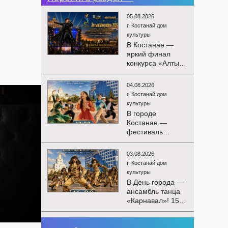
05.08.2026
г. Костанай дом
культуры
В Костанае —
яркий финал
конкурса «Алтын
Микрофон-2026»!
15 августа
04.08.2026
состоятся
г. Костанай дом
церемония
культуры
награждения
В городе
победителей и
Костанае —
гала-концерт
фестиваль
Международного
детского
конкурса
творчества
вокалистов! Вас
03.08.2026
«Алтын дән»! 15
ждут яркие
г. Костанай дом
августа на
выступления
культуры
площади
лучших
В День города —
областного
исполнителей,
ансамбль танца
акимата
незабываемые
«Карнавал»! 15
состоится
эмоции и особая
августа на
фестиваль
праздничная
площади
«Алтын дән» с
02.08.2026