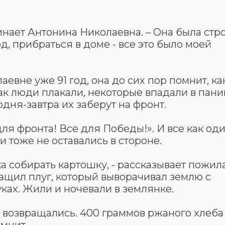
минает Антонина Николаевна. – Она была стро
д, прибраться в доме - все это было моей
евне уже 91 год, она до сих пор помнит, ка
ак люди плакали, некоторые впадали в пани
дня-завтра их заберут на фронт.
ля фронта! Все для Победы!». И все как од
 тоже не оставались в стороне.
а собирать картошку, - рассказывает пожил
ащил плуг, который выворачивал землю с
ках. Жили и ночевали в землянке.
не возвращались. 400 граммов ржаного хлеба