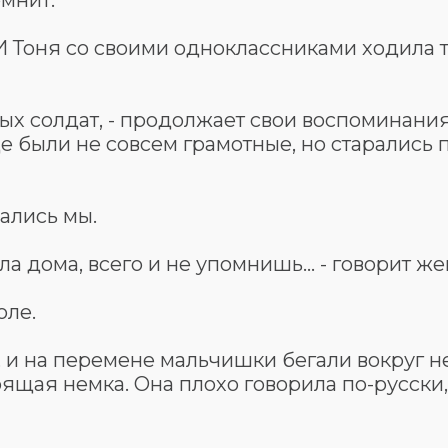
омнит.
 И Тоня со своими одноклассниками ходила т
ых солдат, - продолжает свои воспоминани
е были не совсем грамотные, но старались 
ались мы.
ела дома, всего и не упомнишь... - говорит ж
оле.
х, и на перемене мальчишки бегали вокруг н
щая немка. Она плохо говорила по-русски,