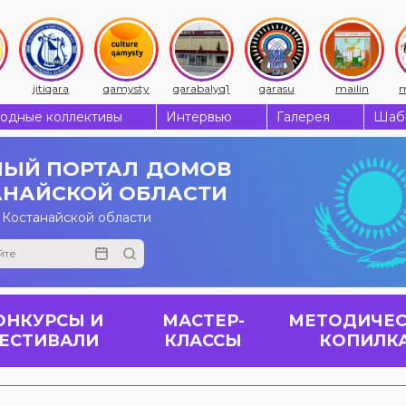
jitiqara
qamysty
qarabalyq1
qarasu
mailin
m
одные коллективы
Интервью
Галерея
Шабы
ЫЙ ПОРТАЛ
ДОМОВ
АНАЙСКОЙ ОБЛАСТИ
 Костанайской области
ОНКУРСЫ И
МАСТЕР-
МЕТОДИЧЕС
ЕСТИВАЛИ
КЛАССЫ
КОПИЛК